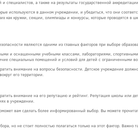
й и специалистов, а также на результаты государственной аккредитаци
рые используются в данном учреждении, и убедиться, что они соответ
ких как кружки, секции, олимпиады и конкурсы, которые проводятся в ш
зопасности являются одними из главных факторов при выборе образов
ными и оснащенными учебными классами, лабораториями, спортивными 
личие специальных помещений и условий для детей с ограниченными в
ратить внимание на вопросы безопасности. Детское учреждение должно 
вокруг его территории.
атить внимание на его репутацию и рейтинг. Репутация школы или детс
виях в учреждении.
может вам сделать более информированный выбор. Вы можете прочитать
ора, но не стоит полностью полагаться только на этот фактор. Важно т