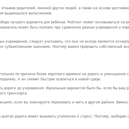
отзывов родителей, мнений других людей, а также на основе достижени
ием выдающихся выпускников.
ыборе лучшего варианта для ребенка. Рейтинг может основываться на р
показатель может быть полезен при сравнении разных учреждений и опр
ных учреждений, следует учитывать, что они не всегда являются исче
ли субъективными оценками. Поэтому важно проводить собственный ана
ельнее по причине более короткого времени на дорогу и уменьшения стр
подалеку, и он сможет быстрее освоиться в новой среде.
ть дороги до учреждения. Идеальным вариантом было бы, если бы ваш р
ого транспорта.
нциях, если вы планируете переезжать и жить в другом районе. Важно
к долгая дорога может вызывать утомление и стресс. Поэтому, выбирая 