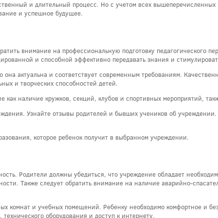
тственный и длительный процесс. Но с учетом всех вышеперечисленных 
вание и успешное будущее.
ратить внимание на профессиональную подготовку педагогического пер
ированной и способной эффективно передавать знания и стимулироват
то она актуальна и соответствует современным требованиям. Качествен
ьных и творческих способностей детей.
е как наличие кружков, секций, клубов и спортивных мероприятий, такж
еждения. Узнайте отзывы родителей и бывших учеников об учреждении. 
разования, которое ребенок получит в выбранном учреждении.
ность. Родители должны убедиться, что учреждение обладает необходи
ности. Также следует обратить внимание на наличие аварийно-спасате
ных комнат и учебных помещений. Ребенку необходимо комфортное и бе
 технического оборудования и доступ к интернету.