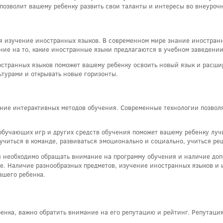
озволит вашему ребенку развить свои таланты и интересы во внеурочн
я изучение иностранных языков. В современном мире знание иностран
ие на то, какие иностранные языки предлагаются в учебном заведении
странных языков поможет вашему ребенку освоить новый язык и расшир
ьтурами и открывать новые горизонты.
ние интерактивных методов обучения. Современные технологии позвол
обучающих игр и других средств обучения поможет вашему ребенку лучш
учиться в команде, развиваться эмоционально и социально, учиться ре
я необходимо обращать внимание на программу обучения и наличие до
е. Наличие разнообразных предметов, изучение иностранных языков и 
ашего ребенка.
енка, важно обратить внимание на его репутацию и рейтинг. Репутация