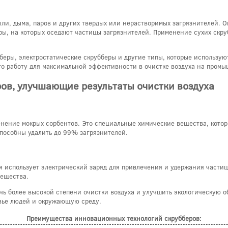
ыли, дыма, паров и других твердых или нерастворимых загрязнителей. 
ы, на которых оседают частицы загрязнителей. Применение сухих скруб
еры, электростатические скрубберы и другие типы, которые использую
го работу для максимальной эффективности в очистке воздуха на промы
ов, улучшающие результаты очистки воздуха
ение мокрых сорбентов. Это специальные химические вещества, котор
пособны удалить до 99% загрязнителей.
ая использует электрический заряд для привлечения и удержания частиц
вещества.
ь более высокой степени очистки воздуха и улучшить экологическую 
вье людей и окружающую среду.
Преимущества инновационных технологий скрубберов: