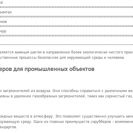
ей
ъектах
иков
феру
вляется важным шагом в направлении более экологически чистого прои
одственные процессы безопаснее для окружающей среды и человека.
еров для промышленных объектов
загрязнителей из воздуха. Они способны справиться с различными вид
вны в удалении газообразных загрязнителей, таких как сернистый газ,
едных веществ в атмосферу. Это позволяет существенно улучшить каче
кружающую среду. Одно из главных преимуществ скрубберов - возможно
андартов.