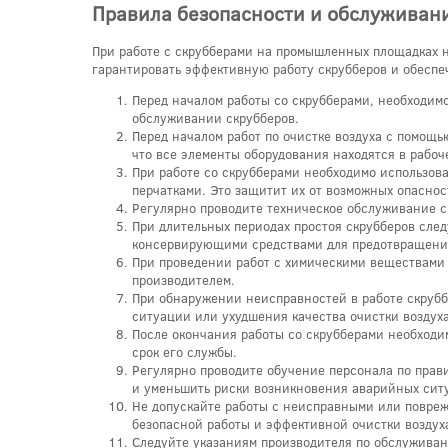
Правила безопасности и обслуживан
При работе с скрубберами на промышленных площадках н
гарантировать эффективную работу скрубберов и обеспе
Перед началом работы со скрубберами, необходим
обслуживании скрубберов.
Перед началом работ по очистке воздуха с помощь
что все элементы оборудования находятся в рабоч
При работе со скрубберами необходимо использов
перчатками. Это защитит их от возможных опаснос
Регулярно проводите техническое обслуживание с
При длительных периодах простоя скрубберов след
консервирующими средствами для предотвращения
При проведении работ с химическими веществами 
производителем.
При обнаружении неисправностей в работе скрубб
ситуации или ухудшения качества очистки воздуха
После окончания работы со скрубберами необходим
срок его службы.
Регулярно проводите обучение персонала по прав
и уменьшить риски возникновения аварийных сит
Не допускайте работы с неисправными или повре
безопасной работы и эффективной очистки воздух
Следуйте указаниям производителя по обслуживан