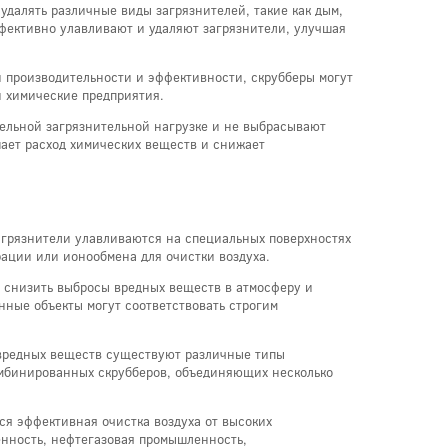
далять различные виды загрязнителей, такие как дым,
фективно улавливают и удаляют загрязнители, улучшая
й производительности и эффективности, скрубберы могут
 химические предприятия.
тельной загрязнительной нагрузке и не выбрасывают
ает расход химических веществ и снижает
агрязнители улавливаются на специальных поверхностях
рации или ионообмена для очистки воздуха.
 снизить выбросы вредных веществ в атмосферу и
ные объекты могут соответствовать строгим
в вредных веществ существуют различные типы
комбинированных скрубберов, объединяющих несколько
ся эффективная очистка воздуха от высоких
енность, нефтегазовая промышленность,