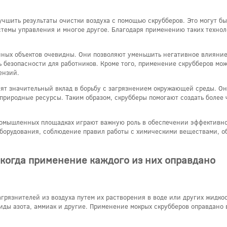
чшить результаты очистки воздуха с помощью скрубберов. Это могут бы
емы управления и многое другое. Благодаря применению таких технол
ных объектов очевидны. Они позволяют уменьшить негативное влияние
ь безопасности для работников. Кроме того, применение скрубберов мо
ензий.
ят значительный вклад в борьбу с загрязнением окружающей среды. О
риродные ресурсы. Таким образом, скрубберы помогают создать более 
ромышленных площадках играют важную роль в обеспечении эффективн
оборудования, соблюдение правил работы с химическими веществами, 
 когда применение каждого из них оправдано
грязнителей из воздуха путем их растворения в воде или других жидкос
сиды азота, аммиак и другие. Применение мокрых скрубберов оправдано