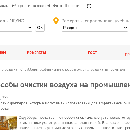
риалы
►Чертежи на заказ◄
Фото
Новости
иалы МГУИЭ
Рефераты, справочники, учебни
ИКИ
РЕФЕРАТЫ
ГОСТ
ПР
го воздуха
Скрубберы: эффективные способы очистки воздуха на промышленн
собы очистки воздуха на промышле
398
ипах скрубберов, которые могут быть использованы для эффективной оч
среды.
Скрубберы представляют собой специальные установки, кото
очистки воздуха от различных загрязнителей. Благодаря св
применяются в различных отраслях промышленности, где тре