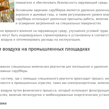
показатели и обеспечивать безопасность окружающей среды.
Основными задачами скрубберов является удаление различных
аэрозоли и дымовые газы, а также регулирование уровня вла
скрубберы используют различные принципы работы, включая
и осаждение загрязнений на специальных поверхностях.
е вредного влияния на окружающую среду, улучшение условий труда 
 могут быть индивидуально спроектированы и установлены в соответст
 воздуха и оптимизировать расходы на эксплуатацию.
и воздуха на промышленных площадках
овании специальных химических реагентов для поглощения и удаления 
влажные скрубберы.
 систему, где с помощью специального реагента происходит процесс хи
няются в промышленных отраслях, таких как электроэнергетика, хими
 воздуха путем физического процесса, который использует фильтрующие
аслях, включая металлургию и комбинированные энергетические устано
лями