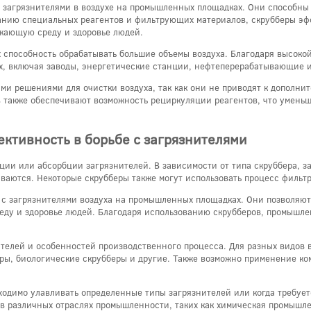
загрязнителями в воздухе на промышленных площадках. Они способны у
ванию специальных реагентов и фильтрующих материалов, скрубберы эф
ужающую среду и здоровье людей.
 способность обрабатывать большие объемы воздуха. Благодаря высоко
х, включая заводы, энергетические станции, нефтеперерабатывающие и
ми решениями для очистки воздуха, так как они не приводят к дополни
 также обеспечивают возможность рециркуляции реагентов, что уменьш
ктивность в борьбе с загрязнителями
ции или абсорбции загрязнителей. В зависимости от типа скруббера, з
ваются. Некоторые скрубберы также могут использовать процесс фильт
 с загрязнителями воздуха на промышленных площадках. Они позволяют
ду и здоровье людей. Благодаря использованию скрубберов, промышлен
нителей и особенностей производственного процесса. Для разных видо
беры, биологические скрубберы и другие. Также возможно применение 
ходимо улавливать определенные типы загрязнителей или когда требует
в различных отраслях промышленности, таких как химическая промышл