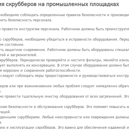
ия скрубберов на промышленных площадках
еобходимо соблюдать определенные правила безопасности и производи
чить безопасность персонала.
о провести инструктаж персонала. Работники должны быть проинструкти
ю скрубберов, необходимо убедиться в исправности оборудования. Пере
ем состоянии.
ать защитное снаряжение. Работники должны быть оборудованы специа
тей и загрязнителей.
крубберов. Периодически проверяйте и чистите фильтры, меняйте изно
ует выполнять их консервацию. В этом случае оборудование должно бы
 коррозии и сохранения работоспособности.
следует соблюдать меры предосторожности и руководствоваться инстр
еров или при возникновении любых проблем следует немедленно обрат
.
о провести тщательную очистку оборудования от всех загрязнений. Это
илам безопасности и обслуживания скрубберов. Это поможет повысить 
уаций.
жденными скрубберами. Любые неисправности или повреждения должны
а.
ию и эксплуатации скрубберов. Это важно для обеспечения надежной и