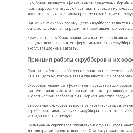
Скрубберы являются эффективными средствами борьбы с 
газы, аэрозоли и твердые частицы. Благодаря использо
качество воздуха и снижая вредное воздействие на окр
Одним из ключевых преимуществ скрубберов является их
быть использованы на различных промышленных объекта
Кроме того, скрубберы являются экологически безопасны
вредные вещества в атмосферу. Большинство скрубберов
эксплуатационные затраты.
Принцип работы скрубберов и их эффе
Принцип работы скрубберов основан на процессе адсорб
или веществах, которые затем удаляются или перерабаты
Скрубберы являются эффективным средством для борьбы
минимизировать негативное влияние на окружающую сре
экологическим требованиям и нормам качества воздуха.
Выбор типа скруббера зависит от характеристик загряз
скрубберов, такие как сухие скрубберы, влажные скруб
методов очистки воздуха.
Применение скрубберов оправдано в случаях, когда необ
концентраций вредных веществ. Они могут применяться 