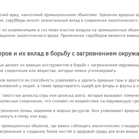
еский вред, наносимый промышленными объектами. Удаление вредных за
ом, скрубберы вносят значительный вклад в сохранение экологического
т их незаменимыми в системах очистки воздуха на промышленных объе
ащению экологического вреда. Применение скрубберов является важны
ров и их вклад в борьбу с загрязнением окру
рые делают их важным инструментом в борьбе с загрязнением окружающ
ые соединения или вещества, которые можно утилизировать.
в является их способность улавливать и удалить вредные газы и други
болеваний у людей, а также предотвратить ущерб для флоры и фауны в
, такого как диоксид серы или диоксид азота, которые вызывают измене
безопасные соединения, что снижает их воздействие на окружающую сре
грязнение почвы, водоемов и водных ресурсов. Они улавливают вредные
икнуть в почву или воду.
 промышленных объектов, где важно соблюдать экологические стандар
грязнения и созданию более чистой и здоровой среды для всех живых