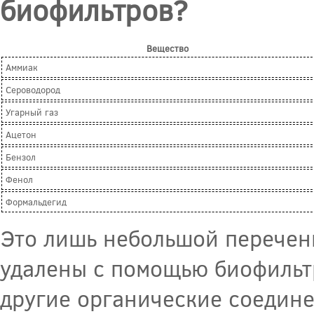
биофильтров?
Вещество
Аммиак
Сероводород
Угарный газ
Ацетон
Бензол
Фенол
Формальдегид
Это лишь небольшой перечень
удалены с помощью биофильт
другие органические соедине