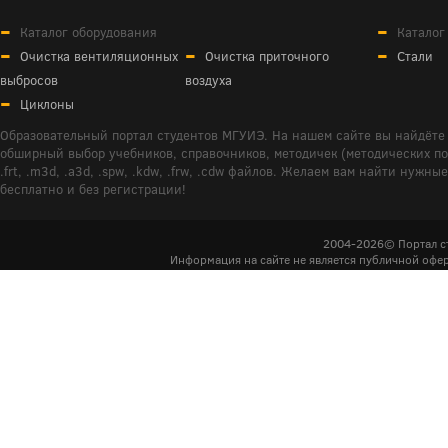
Каталог оборудования
Каталог
Очистка вентиляционных
Очистка приточного
Стали
выбросов
воздуха
Циклоны
Образовательный портал студентов МГУИЭ. На нашем сайте вы найдёте 
обширный выбор учебников, справочников, методичек (методических пособ
.frt, .m3d, .a3d, .spw, .kdw, .frw, .cdw файлов. Желаем вам найти ну
бесплатно и без регистрации!
2004-2026© Портал с
Информация на сайте не является публичной офер