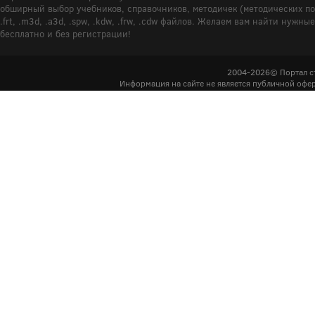
обширный выбор учебников, справочников, методичек (методических пособ
.frt, .m3d, .a3d, .spw, .kdw, .frw, .cdw файлов. Желаем вам найти ну
бесплатно и без регистрации!
2004-2026© Портал с
Информация на сайте не является публичной офер