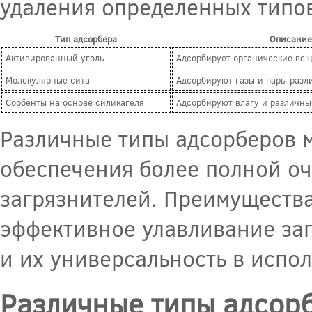
удаления определенных типов
Тип адсорбера
Описание
Активированный уголь
Адсорбирует органические вещ
Молекулярные сита
Адсорбируют газы и пары разл
Сорбенты на основе силикагеля
Адсорбируют влагу и различны
Различные типы адсорберов м
обеспечения более полной оч
загрязнителей. Преимуществ
эффективное улавливание заг
и их универсальность в испо
Различные типы адсорб