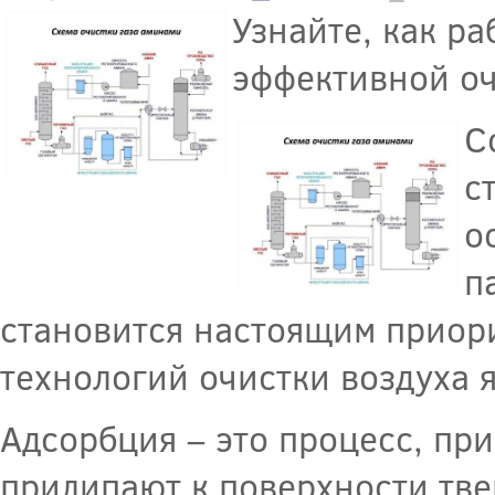
Узнайте, как р
эффективной оч
С
с
о
п
становится настоящим приор
технологий очистки воздуха 
Адсорбция – это процесс, пр
прилипают к поверхности твер