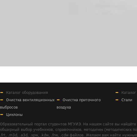
Каталог оборудования
Каталог
Очистка вентиляционных
Очистка приточного
Стали
выбросов
воздуха
Циклоны
Образовательный портал студентов МГУИЭ. На нашем сайте вы найдёте 
обширный выбор учебников, справочников, методичек (методических пособ
.frt, .m3d, .a3d, .spw, .kdw, .frw, .cdw файлов. Желаем вам найти ну