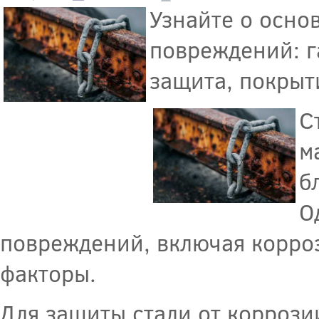
Узнайте о осно
повреждений: г
защита, покрыт
С
м
б
О
повреждений, включая корро
факторы.
Для защиты стали от корроз