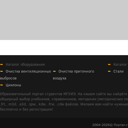
Каталог оборудования
Каталог
Очистка вентиляционных
Очистка приточного
Стали
выбросов
воздуха
Циклоны
Образовательный портал студентов МГУИЭ. На нашем сайте вы найдёте 
обширный выбор учебников, справочников, методичек (методических пособ
.frt, .m3d, .a3d, .spw, .kdw, .frw, .cdw файлов. Желаем вам найти ну
бесплатно и без регистрации!
2004-2026© Портал с