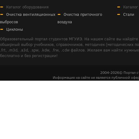
Каталог оборудования
Каталог
Очистка вентиляционных
Очистка приточного
Стали
выбросов
воздуха
Циклоны
Образовательный портал студентов МГУИЭ. На нашем сайте вы найдёте 
обширный выбор учебников, справочников, методичек (методических пособ
.frt, .m3d, .a3d, .spw, .kdw, .frw, .cdw файлов. Желаем вам найти ну
бесплатно и без регистрации!
2004-2026© Портал с
Информация на сайте не является публичной офер