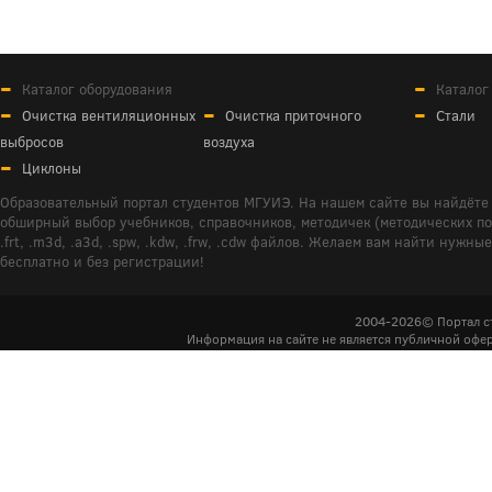
Каталог оборудования
Каталог
Очистка вентиляционных
Очистка приточного
Стали
выбросов
воздуха
Циклоны
Образовательный портал студентов МГУИЭ. На нашем сайте вы найдёте 
обширный выбор учебников, справочников, методичек (методических пособ
.frt, .m3d, .a3d, .spw, .kdw, .frw, .cdw файлов. Желаем вам найти ну
бесплатно и без регистрации!
2004-2026© Портал с
Информация на сайте не является публичной офер