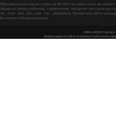
Образовательный портал студентов МГУИЭ. На нашем сайте вы найдёте 
обширный выбор учебников, справочников, методичек (методических пособ
.frt, .m3d, .a3d, .spw, .kdw, .frw, .cdw файлов. Желаем вам найти ну
бесплатно и без регистрации!
2004-2026© Портал с
Информация на сайте не является публичной офер