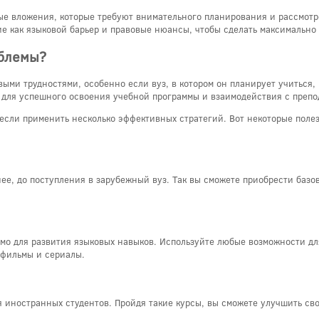
ые вложения, которые требуют внимательного планирования и рассмот
ие как языковой барьер и правовые нюансы, чтобы сделать максимально
облемы?
ыми трудностями, особенно если вуз, в котором он планирует учиться, 
 для успешного освоения учебной программы и взаимодействия с препо
 если применить несколько эффективных стратегий. Вот некоторые поле
анее, до поступления в зарубежный вуз. Так вы сможете приобрести баз
димо для развития языковых навыков. Используйте любые возможности дл
 фильмы и сериалы.
 иностранных студентов. Пройдя такие курсы, вы сможете улучшить св