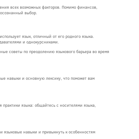
рения всех возможных факторов. Помимо финансов,
 осознанный выбор.
использует язык, отличный от его родного языка.
давателями и однокурсниками.
зные советы по преодолению языкового барьера во время
овые навыки и основную лексику, что поможет вам
я практики языка: общайтесь с носителями языка,
ои языковые навыки и привыкнуть к особенностям