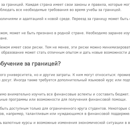
за границей. Каждая страна имеет свои законы и правила, которые мог
облюдать все необходимые требования во время учебы за границей.
различиями и адаптацией к новой среде. Переезд за границу может быть
бежом, может не быть признано в родной стране. Необходимо заранее и
ране.
ежом имеет свои риски. Тем не менее, эти риски можно минимизироват
е образование может стать отличным опытом и дать новые возможности 
обучение за границей?
ого университета, но и другие затраты. К ним могут относиться: прожи
 досуг. Иногда также требуется дополнительный языковой курс или под
димо внимательно изучить все финансовые аспекты и составить бюджет.
льные программы или возможности для получения финансовой помощи.
 быть доступным только для ограниченного круга студентов. Некоторые
тов, например, талантливым или нуждающимся в финансовой поддержке
ь валютные курсы и возможные изменения экономической ситуации в в