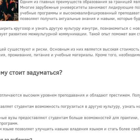
Одним из главных преимуществ образования за границей явл
Многие зарубежные университеты занимают лидирующие поз
учебные программы и высококвалифицированный преподавате
позволяет получить актуальные знания и навыки, которые буд
ширить кругозор и узнать другую культуру изнутри, познакомиться с но
твует развитию межкультурной коммуникации. Такой опыт поможет вам с
цей существуют и риски. Основным из них является высокая стоимость 
ния, проживание, питание и учебные материалы. Кроме того, необходим
му стоит задуматься?
отличаются высоким уровнем преподавания и обладают престижем. Полу
авляет студентам возможность погрузиться в другую культуру, узнать 
ные вузы предоставляют студентам больше возможностей для практики
программ.
м языке позволяет улучшить навыки владения языком и стать более св
ия за рубежом?