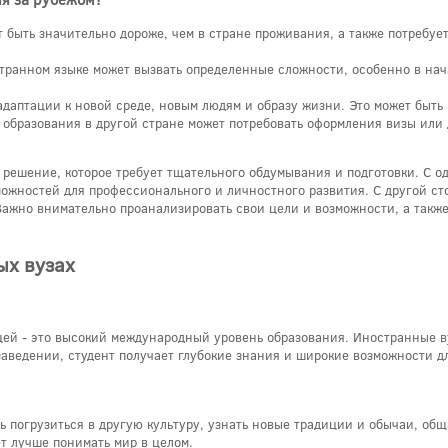
быть значительно дороже, чем в стране проживания, а также потребуе
транном языке может вызвать определенные сложности, особенно в нач
даптации к новой среде, новым людям и образу жизни. Это может быть 
образования в другой стране может потребовать оформления визы или 
е решение, которое требует тщательного обдумывания и подготовки. С 
можностей для профессионального и личностного развития. С другой ст
Важно внимательно проанализировать свои цели и возможности, а такж
ых вузах
ицей - это высокий международный уровень образования. Иностранные 
аведении, студент получает глубокие знания и широкие возможности дл
 погрузиться в другую культуру, узнать новые традиции и обычаи, об
ет лучше понимать мир в целом.