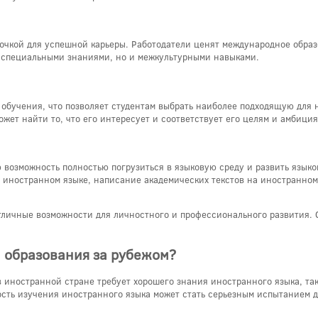
точкой для успешной карьеры. Работодатели ценят международное образ
о специальными знаниями, но и межкультурными навыками.
обучения, что позволяет студентам выбрать наиболее подходящую для н
жет найти то, что его интересует и соответствует его целям и амбиция
 возможность полностью погрузиться в языковую среду и развить язык
а иностранном языке, написание академических текстов на иностранном
отличные возможности для личностного и профессионального развития. 
 образования за рубежом?
 иностранной стране требует хорошего знания иностранного языка, так
сть изучения иностранного языка может стать серьезным испытанием дл