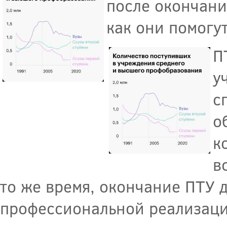
после окончани
как они помогу
П
у
с
о
к
в
то же время, окончание ПТУ 
профессиональной реализаци