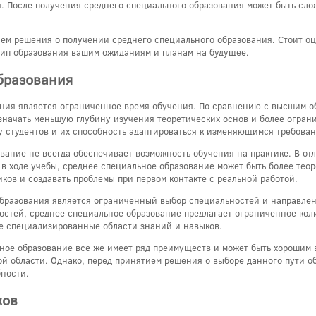
. После получения среднего специального образования может быть сл
ем решения о получении среднего специального образования. Стоит о
 тип образования вашим ожиданиям и планам на будущее.
бразования
ания является ограниченное время обучения. По сравнению с высшим о
означать меньшую глубину изучения теоретических основ и более огран
 студентов и их способность адаптироваться к изменяющимся требован
ование не всегда обеспечивает возможность обучения на практике. В от
 в ходе учебы, среднее специальное образование может быть более тео
иков и создавать проблемы при первом контакте с реальной работой.
образования является ограниченный выбор специальностей и направлени
остей, среднее специальное образование предлагает ограниченное кол
ее специализированные области знаний и навыков.
ьное образование все же имеет ряд преимуществ и может быть хорошим в
й области. Однако, перед принятием решения о выборе данного пути об
бности.
ков