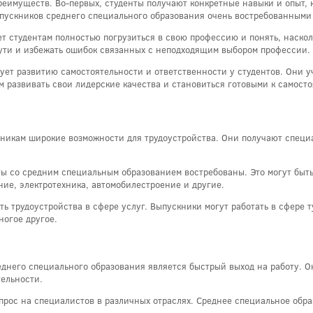
еимуществ. Во-первых, студенты получают конкретные навыки и опыт, 
пускников среднего специального образования очень востребованными 
т студентам полностью погрузиться в свою профессию и понять, наскол
ути и избежать ошибок связанных с неподходящим выбором профессии.
ет развитию самостоятельности и ответственности у студентов. Они уч
м развивать свои лидерские качества и становиться готовыми к самост
никам широкие возможности для трудоустройства. Они получают специа
ы со средним специальным образованием востребованы. Это могут быть
ие, электротехника, автомобилестроение и другие.
ь трудоустройства в сфере услуг. Выпускники могут работать в сфере т
ногое другое.
днего специального образования является быстрый выход на работу. О
тельности.
рос на специалистов в различных отраслях. Среднее специальное обра