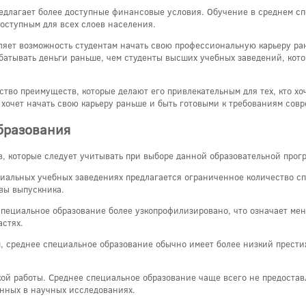
едлагает более доступные финансовые условия. Обучение в среднем с
доступным для всех слоев населения.
яет возможность студентам начать свою профессиональную карьеру ра
абатывать деньги раньше, чем студенты высших учебных заведений, ко
тво преимуществ, которые делают его привлекательным для тех, кто х
 хочет начать свою карьеру раньше и быть готовыми к требованиям совр
бразования
в, которые следует учитывать при выборе данной образовательной прог
иальных учебных заведениях предлагается ограниченное количество сп
вы выпускника.
пециальное образование более узкопрофилизировано, что означает ме
астях.
, среднее специальное образование обычно имеет более низкий прести
кой работы. Среднее специальное образование чаще всего не предостав
анных в научных исследованиях.