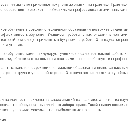
азования активно применяют полученные знания на практике. Практико
 непосредственно овладеть необходимыми профессиональными навыками
ное обучение в среднем специальном образовании позволяет студентам 
эффективность обучения. Учащиеся, работая с настоящими клиентами 
 который они смогут применить в будущем на работе. Они научатся реш
ки и умения.
ное обучение также стимулирует учеников к самостоятельной работе и
легами, обмениваются опытом и знаниями, что способствует их профес
альных навыков в среднем специальном образовании является важным 
на рынке труда и успешной карьере. Это помогает выпускникам учебны
и.
м возможность применения своих знаний на практике, а не только изуч
пециально оборудованных учебных лабораториях. Такой подход позволяе
шения в условиях, максимально приближенных к реальным.
ния