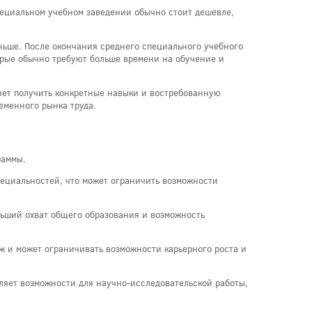
пециальном учебном заведении обычно стоит дешевле,
ньше. После окончания среднего специального учебного
торые обычно требуют больше времени на обучение и
очет получить конкретные навыки и востребованную
еменного рынка труда.
раммы.
ециальностей, что может ограничить возможности
ньший охват общего образования и возможность
ж и может ограничивать возможности карьерного роста и
ляет возможности для научно-исследовательской работы,