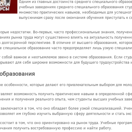
Одним из главных достоинств среднего специального образов
учебных заведениях среднего специального образования студ
множество практических навыков, необходимых для успешног
выпускникам сразу после окончания обучения приступать к 
торые недостатки. Во-первых, часто профессиональные знания, получе
аниях рынка труда могут существенно влиять на актуальность полученн
долгосрочной перспективе. В отличие от высшего образования, которо
ее специальное образование часто предопределяет лишь узкую специал
т собой важное и неотъемлемое звено в системе образования. Если сту
ткрывают для себя широкие возможности для будущего трудоустройства 
 образования
е особенности, которые делают его привлекательным выбором для моло
тавляет возможность получить практические навыки в определенной сф
чения и получения реального опыта, чем студенты высших учебных зав
заключается в том, что оно обладает более узкой специализацией. Уче
озволяет им глубоко изучить выбранную сферу деятельности и стать экс
состоит в том, что оно ориентировано на рынок труда. Учебные програ
ончания получить востребованную профессию и найти работу.