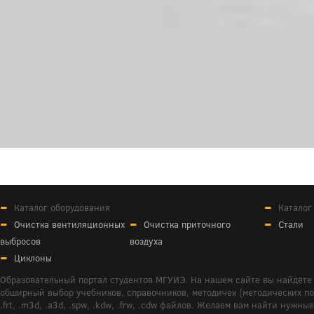
Каталог оборудования
Каталог
Очистка вентиляционных
Очистка приточного
Стали
выбросов
воздуха
Циклоны
Образовательный портал студентов МГУИЭ. На нашем сайте вы найдёте 
обширный выбор учебников, справочников, методичек (методических пособ
.frt, .m3d, .a3d, .spw, .kdw, .frw, .cdw файлов. Желаем вам найти ну