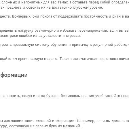
сложных и непонятных для вас темах. Поставьте перед собой определе
ах предмета и освоить их на достаточно глубоком уровне.
ств. Во-первых, они помогают поддерживать постоянность и ритм в ва
ределить нагрузку равномерно и избежать перенапряжения. Если вы вып
жает риск ошибок из-за усталости и стресса.
оить правильную систему обучения и привычку к регулярной работе, чт
щайте им время каждую неделю. Такая систематичная подготовка помож
нформации
запомнить, вслух или на бумаге, без использования учебника. Это помо
ры для запоминания сложной информации. Например, если вы должны за
уру, состоящую из первых букв их названий.