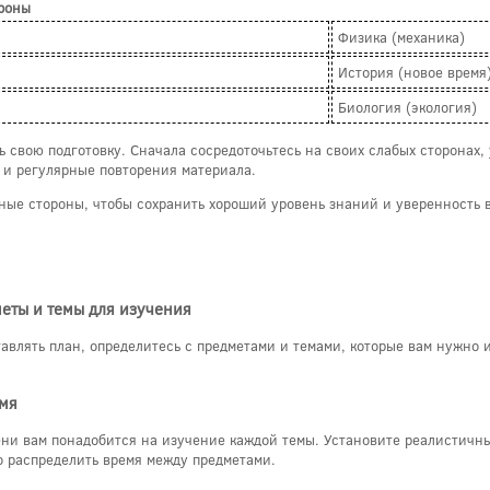
роны
Физика (механика)
История (новое время
Биология (экология)
 свою подготовку. Сначала сосредоточьтесь на своих слабых сторонах,
 и регулярные повторения материала.
ные стороны, чтобы сохранить хороший уровень знаний и уверенность в
еты и темы для изучения
авлять план, определитесь с предметами и темами, которые вам нужно 
емя
ени вам понадобится на изучение каждой темы. Установите реалистичны
 распределить время между предметами.