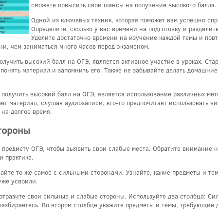
сможете повысить свои шансы на получение высокого балла.
Одной из ключевых техник, которая поможет вам успешно спр
Определите, сколько у вас времени на подготовку и разделит
Уделите достаточно времени на изучение каждой темы и повт
и, чем заниматься много часов перед экзаменом.
лучить высокий балл на ОГЭ, является активное участие в уроках. Стар
понять материал и запомнить его. Также не забывайте делать домашни
м получить высокий балл на ОГЭ, является использование различных м
ет материал, слушая аудиозаписи, кто-то предпочитает использовать в
 на долгое время.
тороны
 предмету ОГЭ, чтобы выявить свои слабые места. Обратите внимание на
и практика.
айте то же самое с сильными сторонами. Узнайте, какие предметы и тем
уже усвоили.
 отразите свои сильные и слабые стороны. Используйте два столбца: С
разбираетесь. Во втором столбце укажите предметы и темы, требующие 