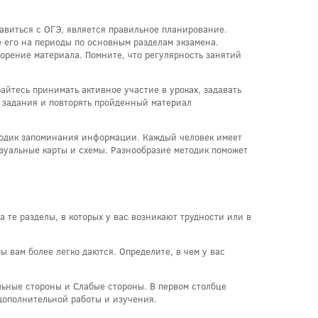
авиться с ОГЭ, является правильное планирование.
е его на периоды по основным разделам экзамена.
орение материала. Помните, что регулярность занятий
айтесь принимать активное участие в уроках, задавать
е задания и повторять пройденный материал
етодик запоминания информации. Каждый человек имеет
изуальные карты и схемы. Разнообразие методик поможет
 те разделы, в которых у вас возникают трудности или в
ы вам более легко даются. Определите, в чем у вас
ильные стороны и Слабые стороны. В первом столбце
дополнительной работы и изучения.