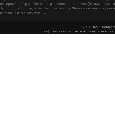
обширный выбор учебников, справочников, методичек (методических пособ
.frt, .m3d, .a3d, .spw, .kdw, .frw, .cdw файлов. Желаем вам найти ну
бесплатно и без регистрации!
2004-2026© Портал с
Информация на сайте не является публичной офер