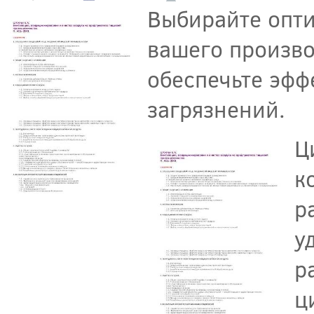
Выбирайте опти
вашего произво
обеспечьте эфф
загрязнений.
Ц
к
р
у
р
ц