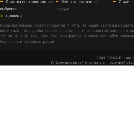
Очистка вентиляционных
Очистка приточного
Стали
выбросов
воздуха
Циклоны
Образовательный портал студентов МГУИЭ. На нашем сайте вы найдёте 
обширный выбор учебников, справочников, методичек (методических пособ
.frt, .m3d, .a3d, .spw, .kdw, .frw, .cdw файлов. Желаем вам найти ну
бесплатно и без регистрации!
2004-2026© Портал с
Информация на сайте не является публичной офер