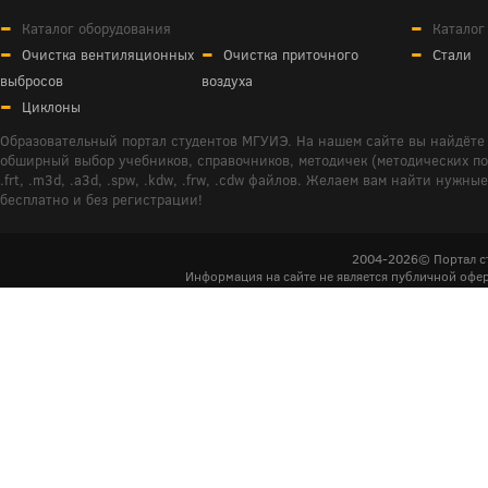
Каталог оборудования
Каталог
Очистка вентиляционных
Очистка приточного
Стали
выбросов
воздуха
Циклоны
Образовательный портал студентов МГУИЭ. На нашем сайте вы найдёте 
обширный выбор учебников, справочников, методичек (методических пособ
.frt, .m3d, .a3d, .spw, .kdw, .frw, .cdw файлов. Желаем вам найти ну
бесплатно и без регистрации!
2004-2026© Портал с
Информация на сайте не является публичной офер