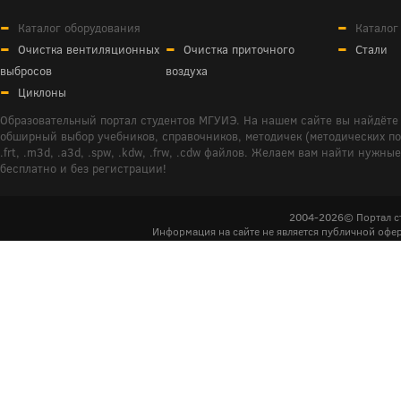
Каталог оборудования
Каталог
Очистка вентиляционных
Очистка приточного
Стали
выбросов
воздуха
Циклоны
Образовательный портал студентов МГУИЭ. На нашем сайте вы найдёте 
обширный выбор учебников, справочников, методичек (методических пособ
.frt, .m3d, .a3d, .spw, .kdw, .frw, .cdw файлов. Желаем вам найти ну
бесплатно и без регистрации!
2004-2026© Портал с
Информация на сайте не является публичной офер