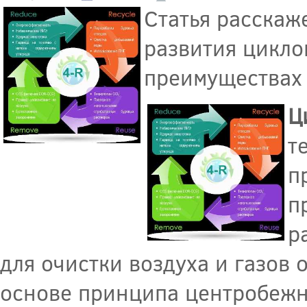
Статья расскаж
развития цикло
преимуществах 
Ц
т
п
п
р
для очистки воздуха и газов 
основе принципа центробежн