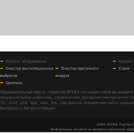
Каталог оборудования
Каталог
Очистка вентиляционных
Очистка приточного
Стали
выбросов
воздуха
Циклоны
Образовательный портал студентов МГУИЭ. На нашем сайте вы найдёте 
обширный выбор учебников, справочников, методичек (методических пособ
.frt, .m3d, .a3d, .spw, .kdw, .frw, .cdw файлов. Желаем вам найти ну
бесплатно и без регистрации!
2004-2026© Портал с
Информация на сайте не является публичной офер