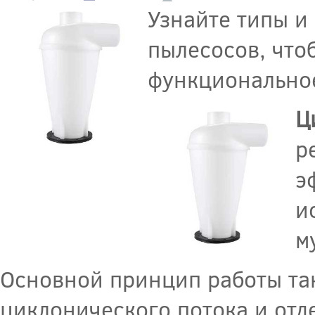
Узнайте типы и
пылесосов, что
функциональное
Ц
р
э
и
м
Основной принцип работы так
циклонического потока и отд