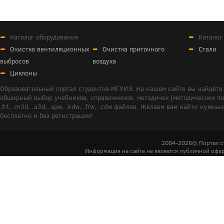
Каталог оборудования
Каталог
Очистка вентиляционных
Очистка приточного
Стали
выбросов
воздуха
Циклоны
Образовательный портал студентов МГУИЭ. На нашем сайте вы найдёте 
обширный выбор учебников, справочников, методичек (методических пособ
.frt, .m3d, .a3d, .spw, .kdw, .frw, .cdw файлов. Желаем вам найти ну
бесплатно и без регистрации!
2004-2026© Портал с
Информация на сайте не является публичной офер