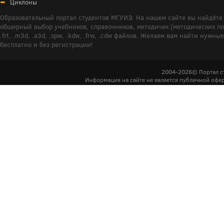
Циклоны
Образовательный портал студентов МГУИЭ. На нашем сайте вы найдёте 
обширный выбор учебников, справочников, методичек (методических пособ
.frt, .m3d, .a3d, .spw, .kdw, .frw, .cdw файлов. Желаем вам найти ну
бесплатно и без регистрации!
2004-2026© Портал с
Информация на сайте не является публичной офер