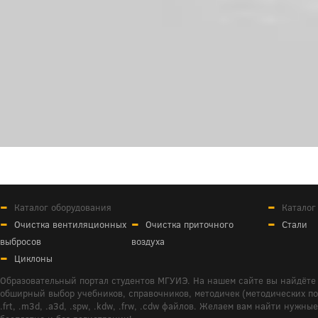
Каталог оборудования
Каталог
Очистка вентиляционных
Очистка приточного
Стали
выбросов
воздуха
Циклоны
Образовательный портал студентов МГУИЭ. На нашем сайте вы найдёте 
обширный выбор учебников, справочников, методичек (методических пособ
.frt, .m3d, .a3d, .spw, .kdw, .frw, .cdw файлов. Желаем вам найти ну