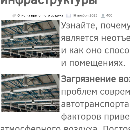
Очистка приточного воздуха
16 ноября 2023
400
Узнайте, почем
является неотъ
и как оно спос
и помещениях.
Загрязнение во
проблем соврем
автотранспорта
факторов приве
атмосферного воздуха. Пост