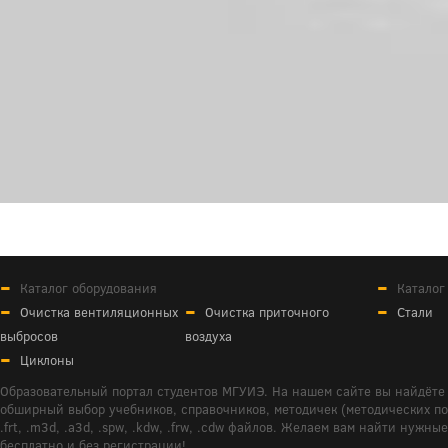
Каталог оборудования
Каталог
Очистка вентиляционных
Очистка приточного
Стали
выбросов
воздуха
Циклоны
Образовательный портал студентов МГУИЭ. На нашем сайте вы найдёте 
обширный выбор учебников, справочников, методичек (методических пособ
.frt, .m3d, .a3d, .spw, .kdw, .frw, .cdw файлов. Желаем вам найти ну
бесплатно и без регистрации!