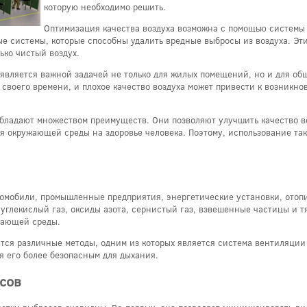
которую необходимо решить.
Оптимизация качества воздуха возможна с помощью системы
ые системы, которые способны удалить вредные выбросы из воздуха. Э
ько чистый воздух.
 является важной задачей не только для жилых помещений, но и для об
ь своего времени, и плохое качество воздуха может привести к возник
бладают множеством преимуществ. Они позволяют улучшить качество во
я окружающей среды на здоровье человека. Поэтому, использование та
томобили, промышленные предприятия, энергетические установки, отоп
углекислый газ, оксиды азота, сернистый газ, взвешенные частицы и т
жающей среды.
тся различные методы, одним из которых является система вентиляции 
ая его более безопасным для дыхания.
сов