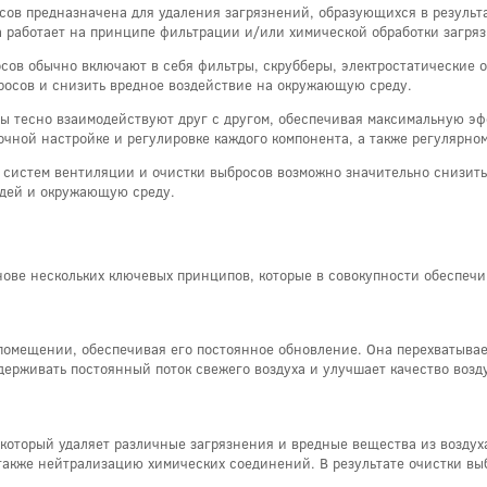
сов предназначена для удаления загрязнений, образующихся в результ
а работает на принципе фильтрации и/или химической обработки загряз
сов обычно включают в себя фильтры, скрубберы, электростатические о
росов и снизить вредное воздействие на окружающую среду.
ы тесно взаимодействуют друг с другом, обеспечивая максимальную эф
очной настройке и регулировке каждого компонента, а также регулярно
систем вентиляции и очистки выбросов возможно значительно снизить
юдей и окружающую среду.
нове нескольких ключевых принципов, которые в совокупности обеспечи
помещении, обеспечивая его постоянное обновление. Она перехватывает
держивать постоянный поток свежего воздуха и улучшает качество возд
который удаляет различные загрязнения и вредные вещества из воздуха
 также нейтрализацию химических соединений. В результате очистки вы