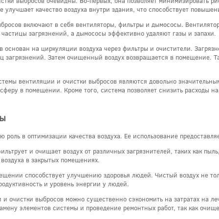
тки выбросов очевидны. Во-первых, она позволяет минимизировать ри
е улучшает качество воздуха внутри здания, что способствует повышен
росов включают в себя вентиляторы, фильтры и дымососы. Вентилятор
частицы загрязнений, а дымососы эффективно удаляют газы и запахи.
 основан на циркуляции воздуха через фильтры и очистители. Загрязн
тиц загрязнений. Затем очищенный воздух возвращается в помещение. Т
стемы вентиляции и очистки выбросов являются довольно значительным
осферу в помещении. Кроме того, система позволяет снизить расходы н
мы
ю роль в оптимизации качества воздуха. Ее использование предоставля
льтрует и очищает воздух от различных загрязнителей, таких как пыль
 воздуха в закрытых помещениях.
ещении способствует улучшению здоровья людей. Чистый воздух не тол
родуктивность и уровень энергии у людей.
 и очистки выбросов можно существенно сэкономить на затратах на ле
 замену элементов системы и проведение ремонтных работ, так как очи