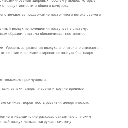
ск возникновения здоровых проблем у людей, которые
ию продуктивности и общего комфорта.
ы отвечают за поддержание постоянного потока свежего
енный воздух из помещения поступает в систему,
аким образом, система обеспечивает постоянное
и. Уровень загрязнения воздуха значительно снижается,
а отопление и кондиционирование воздуха благодаря
ет несколько преимуществ:
, дым, запахи, споры плесени и другие вредные
ько снижает вероятность развития аллергических
чение и медицинские расходы, связанные с плохим
щенный воздух меньше нагружает систему.