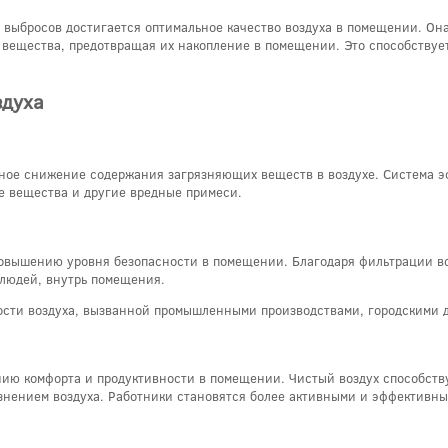
 выбросов достигается оптимальное качество воздуха в помещении. О
е вещества, предотвращая их накопление в помещении. Это способству
здуха
ное снижение содержания загрязняющих веществ в воздухе. Система эф
ые вещества и другие вредные примеси.
повышению уровня безопасности в помещении. Благодаря фильтрации во
 людей, внутрь помещения.
ости воздуха, вызванной промышленными производствами, городскими 
нию комфорта и продуктивности в помещении. Чистый воздух способст
знением воздуха. Работники становятся более активными и эффективным