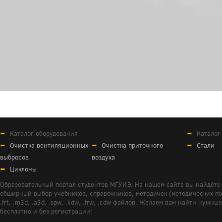
Каталог оборудования
Каталог
Очистка вентиляционных
Очистка приточного
Стали
выбросов
воздуха
Циклоны
Образовательный портал студентов МГУИЭ. На нашем сайте вы найдёте 
обширный выбор учебников, справочников, методичек (методических пособ
.frt, .m3d, .a3d, .spw, .kdw, .frw, .cdw файлов. Желаем вам найти ну
бесплатно и без регистрации!