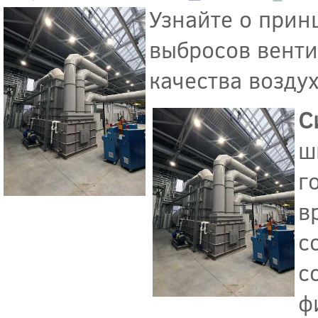
Узнайте о прин
выбросов венти
качества возду
С
ш
г
в
с
с
ф