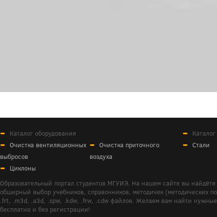
Каталог оборудования
Каталог
Очистка вентиляционных
Очистка приточного
Стали
выбросов
воздуха
Циклоны
Образовательный портал студентов МГУИЭ. На нашем сайте вы найдёте 
обширный выбор учебников, справочников, методичек (методических пособ
.frt, .m3d, .a3d, .spw, .kdw, .frw, .cdw файлов. Желаем вам найти ну
бесплатно и без регистрации!