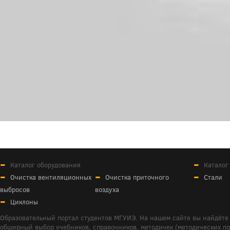
Каталог оборудования
Каталог
Очистка вентиляционных
Очистка приточного
Стали
выбросов
воздуха
Циклоны
Образовательный портал студентов МГУИЭ. На нашем сайте вы найдёте 
обширный выбор учебников, справочников, методичек (методических пособ