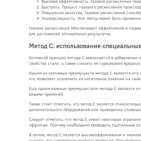
Высокая эффективность. Газовое раскисление позв
Быстрота. Процесс газового раскисления происход
Повышение качества. Газовое раскисление способ
Универсальность. Этот метод может быть применен
Газовое раскисление обеспечивает эффективное и надеж
для достижения оптимальных результатов.
Метод C: использование специальных
Основной принцип метода C заключается в добавлении о
свойства стали, а также снизить ее содержание вредных
Одним из ключевых преимуществ метода C является его 
что позволяет исключить их негативное влияние на свой
Еще одним важным преимуществом метода C является его
видами примесей.
Также стоит отметить, что метод C является относител
дополнительного оборудования или проведении сложных
Следует отметить, что метод C имеет некоторые ограни
эффектам. Поэтому необходимо проводить тщательные и
В целом, метод C является высокоэффективным и эконом
снизить его содержание вредных примесей. При правиль