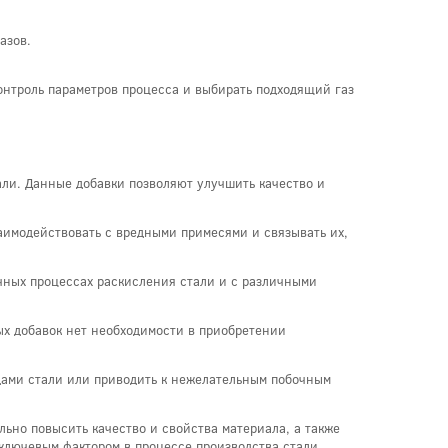
азов.
онтроль параметров процесса и выбирать подходящий газ
ли. Данные добавки позволяют улучшить качество и
аимодействовать с вредными примесями и связывать их,
чных процессах раскисления стали и с различными
ых добавок нет необходимости в приобретении
дами стали или приводить к нежелательным побочным
ьно повысить качество и свойства материала, а также
ключевым фактором в процессе производства стали.