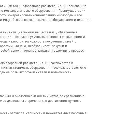
али - метод кислородного раскисления. Он основан на
го металлургического оборудования. Преимуществами
ость контролировать концентрацию кислорода и его
и могут быть высокая стоимость оборудования и влияние
рования специальными веществами. Добавление в
кремний, позволяет улучшить процессы раскисления и
етода являются возможность получения сталей с
оррозии. Однако, необходимость закупки и
 собой дополнительные затраты и усложнить процесс
рокислородной раскисления. Он заключается в
 низкая стоимость оборудования, возможность легкого
ода на больших объемах стали и возможность
опасный и экологически чистый метод по сравнению с
 более длительного времени для достижения нужного
пность ресурсов, стоимость и нежелательные побочные