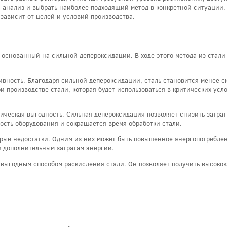
 анализ и выбрать наиболее подходящий метод в конкретной ситуации.
зависит от целей и условий производства.
 основанный на сильной депероксидации. В ходе этого метода из стали
вность. Благодаря сильной депероксидации, сталь становится менее ск
и производстве стали, которая будет использоваться в критических усл
ческая выгодность. Сильная депероксидация позволяет снизить затраты
ность оборудования и сокращается время обработки стали.
орые недостатки. Одним из них может быть повышенное энергопотребле
к дополнительным затратам энергии.
 выгодным способом раскисления стали. Он позволяет получить высоко