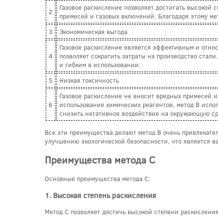
Газовое раскисление позволяет достигать высокой 
2
примесей и газовых включений. Благодаря этому мет
3
Экономическая выгода
Газовое раскисление является эффективным и относ
4
позволяет сократить затраты на производство стали.
и гибким в использовании.
5
Низкая токсичность
Газовое раскисление не вносит вредных примесей и
6
использования химических реагентов, метод B испол
снизить негативное воздействие на окружающую ср
Все эти преимущества делают метод B очень привлекате
улучшению экологической безопасности, что является в
Преимущества метода C
Основные преимущества метода C:
1. Высокая степень раскисления
Метод C позволяет достичь высокой степени раскисления 