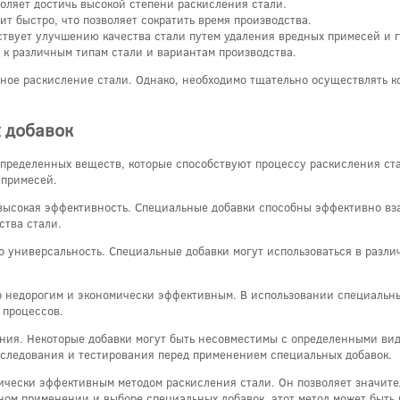
оляет достичь высокой степени раскисления стали.
ит быстро, что позволяет сократить время производства.
ствует улучшению качества стали путем удаления вредных примесей и г
 к различным типам стали и вариантам производства.
ное раскисление стали. Однако, необходимо тщательно осуществлять к
 добавок
пределенных веществ, которые способствуют процессу раскисления ста
 примесей.
высокая эффективность. Специальные добавки способны эффективно вз
ства стали.
 универсальность. Специальные добавки могут использоваться в разли
ьно недорогим и экономически эффективным. В использовании специальн
 процессов.
чения. Некоторые добавки могут быть несовместимы с определенными ви
сследования и тестирования перед применением специальных добавок.
ически эффективным методом раскисления стали. Он позволяет значител
ном применении и выборе специальных добавок, этот метод может быть 