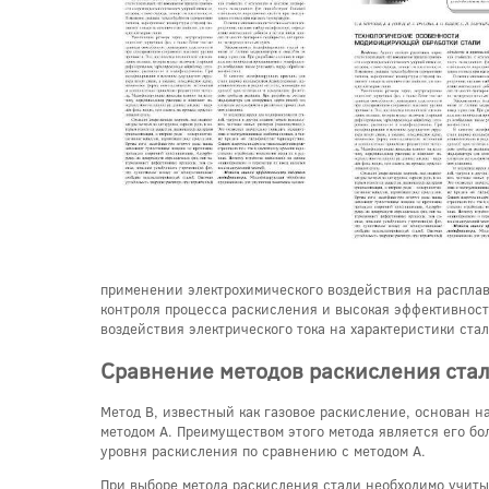
применении электрохимического воздействия на расплав
контроля процесса раскисления и высокая эффективность
воздействия электрического тока на характеристики стал
Сравнение методов раскисления стал
Метод B, известный как газовое раскисление, основан н
методом A. Преимуществом этого метода является его бо
уровня раскисления по сравнению с методом A.
При выборе метода раскисления стали необходимо учиты