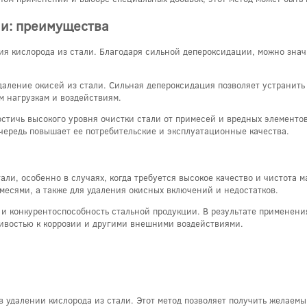
ли: преимущества
ния кислорода из стали. Благодаря сильной депероксидации, можно зна
аление окисей из стали. Сильная депероксидация позволяет устранить 
 нагрузкам и воздействиям.
остичь высокого уровня очистки стали от примесей и вредных элементо
чередь повышает ее потребительские и эксплуатационные качества.
али, особенно в случаях, когда требуется высокое качество и чистота 
месями, а также для удаления окисных включений и недостатков.
и конкурентоспособность стальной продукции. В результате применения
ивостью к коррозии и другими внешними воздействиями.
 удалении кислорода из стали. Этот метод позволяет получить желаемы