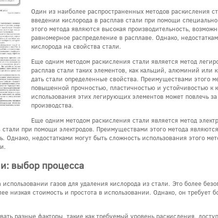
Один из наиболее распространенных методов раскисления ст
введении кислорода в расплав стали при помощи специально
этого метода являются высокая производительность, возможн
равномерное распределение в расплаве. Однако, недостаткам
кислорода на свойства стали.
Еще одним методом раскисления стали является метод леги
расплав стали таких элементов, как кальций, алюминий или 
дать стали определенные свойства. Преимуществами этого м
повышенной прочностью, пластичностью и устойчивостью к к
использования этих легирующих элементов может повлечь за
производства.
Еще одним методом раскисления стали является метод элект
 стали при помощи электродов. Преимуществами этого метода являются
. Однако, недостатками могут быть сложность использования этого мет
и.
и: выбор процесса
а использовании газов для удаления кислорода из стали. Это более без
лее низкая стоимость и простота в использовании. Однако, он требует
вать разные факторы, такие как требуемый уровень раскисления, досту