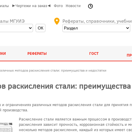
риалы
►Чертежи на заказ◄
Фото
Новости
иалы МГУИЭ
Рефераты, справочники, учебни
ИКИ
РЕФЕРАТЫ
ГОСТ
ПР
зличных методов раскисления стали: преимущества и недостатки
в раскисления стали: преимущества 
х и ограничениях различных методов раскисления стали для принятия п
й производства.
Раскисление стали является важным процессом в производст
раскисления зависит прочность, коррозионная стойкость и м
несколько методов раскисления, каждый из которых имеет св