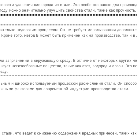
скорости удаления кислорода из стали. Это особенно важно для произв
оду можно значительно улучшить свойства стали, такие как прочность, 
ительно недорогим процессом. Он не требует использования дополните
 Кроме того, метод B может быть применен как на производстве, так и 
ли загрязнений в окружающую среду. В отличие от некоторых других ме
ьзует негазообразные вещества, такие как азот, водород и аргон. Это п
еду.
льным и широко используемым процессом раскисления стали. Он способ
ажными факторами для современной индустрии производства стали.
стали, что ведет к снижению содержания вредных примесей, таких как к