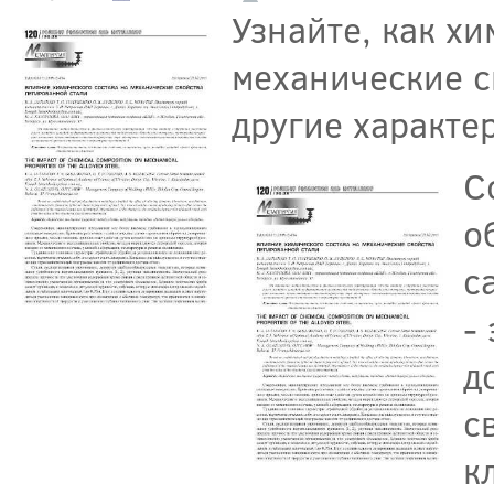
Узнайте, как хи
механические с
другие характе
С
о
с
-
д
с
к