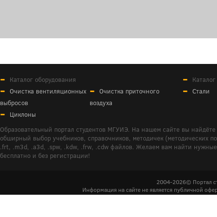
Каталог оборудования
Каталог
Очистка вентиляционных
Очистка приточного
Стали
выбросов
воздуха
Циклоны
Образовательный портал студентов МГУИЭ. На нашем сайте вы найдёте 
обширный выбор учебников, справочников, методичек (методических пособ
.frt, .m3d, .a3d, .spw, .kdw, .frw, .cdw файлов. Желаем вам найти ну
бесплатно и без регистрации!
2004-2026© Портал с
Информация на сайте не является публичной офер