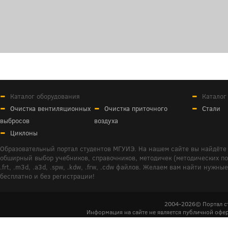
Каталог оборудования
Каталог
Очистка вентиляционных
Очистка приточного
Стали
выбросов
воздуха
Циклоны
Образовательный портал студентов МГУИЭ. На нашем сайте вы найдёте 
обширный выбор учебников, справочников, методичек (методических пособ
.frt, .m3d, .a3d, .spw, .kdw, .frw, .cdw файлов. Желаем вам найти ну
бесплатно и без регистрации!
2004-2026© Портал с
Информация на сайте не является публичной офер