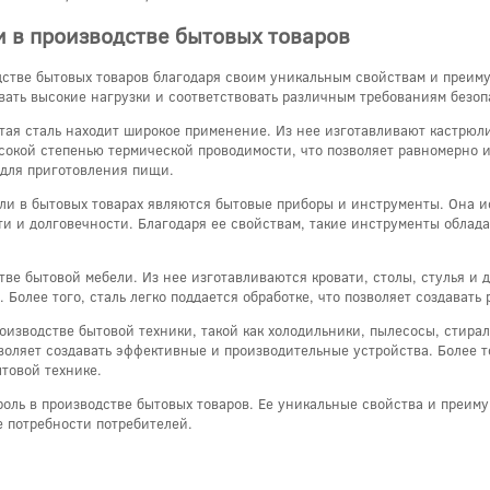
 в производстве бытовых товаров
дстве бытовых товаров благодаря своим уникальным свойствам и преиму
вать высокие нагрузки и соответствовать различным требованиям безо
стая сталь находит широкое применение. Из нее изготавливают кастрюл
ысокой степенью термической проводимости, что позволяет равномерно и
 для приготовления пищи.
и в бытовых товарах являются бытовые приборы и инструменты. Она и
ти и долговечности. Благодаря ее свойствам, такие инструменты облад
тве бытовой мебели. Из нее изготавливаются кровати, столы, стулья и 
 Более того, сталь легко поддается обработке, что позволяет создават
оизводстве бытовой техники, такой как холодильники, пылесосы, стира
оляет создавать эффективные и производительные устройства. Более тог
товой технике.
роль в производстве бытовых товаров. Ее уникальные свойства и преим
 потребности потребителей.