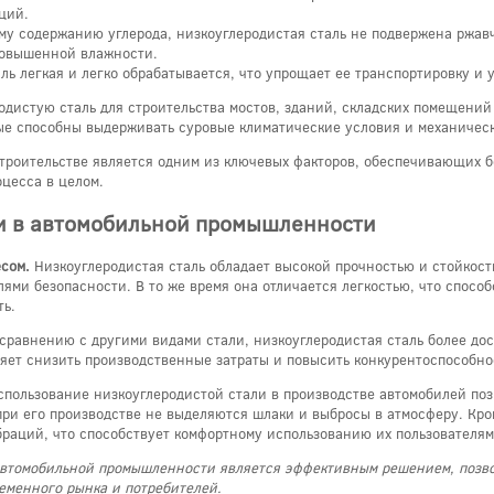
ций.
му содержанию углерода, низкоуглеродистая сталь не подвержена ржавч
повышенной влажности.
ль легкая и легко обрабатывается, что упрощает ее транспортировку и 
дистую сталь для строительства мостов, зданий, складских помещений 
ые способны выдерживать суровые климатические условия и механическ
строительстве является одним из ключевых факторов, обеспечивающих б
цесса в целом.
и в автомобильной промышленности
есом.
Низкоуглеродистая сталь обладает высокой прочностью и стойкость
ями безопасности. В то же время она отличается легкостью, что спосо
ть.
сравнению с другими видами стали, низкоуглеродистая сталь более дос
ляет снизить производственные затраты и повысить конкурентоспособно
пользование низкоуглеродистой стали в производстве автомобилей по
 при его производстве не выделяются шлаки и выбросы в атмосферу. Кро
браций, что способствует комфортному использованию их пользователям
 автомобильной промышленности является эффективным решением, позво
еменного рынка и потребителей.