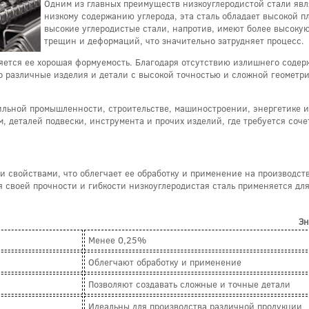
Одним из главных преимуществ низкоуглеродистой стали явля
низкому содержанию углерода, эта сталь обладает высокой п
высокие углеродистые стали, напротив, имеют более высоку
трещин и деформаций, что значительно затрудняет процесс.
ется ее хорошая формуемость. Благодаря отсутствию излишнего содержа
о различные изделия и детали с высокой точностью и сложной геометри
ильной промышленности, строительстве, машиностроении, энергетике и 
, деталей подвески, инструмента и прочих изделий, где требуется соче
 свойствами, что облегчает ее обработку и применение на производстве
я своей прочности и гибкости низкоуглеродистая сталь применяется дл
Зн
Менее 0,25%
Облегчают обработку и применение
Позволяют создавать сложные и точные детали
Идеальны для производства различной продукции