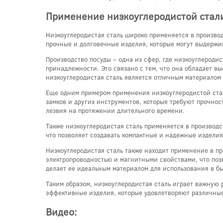
Применение низкоуглеродистой стали
Низкоуглеродистая сталь широко применяется в произво
прочные и долговечные изделия, которые могут выдержи
Производство посуды – одна из сфер, где низкоуглероди
принадлежности. Это связано с тем, что она обладает в
низкоуглеродистая сталь является отличным материалом
Еще одним примером применения низкоуглеродистой стал
замков и других инструментов, которые требуют прочнос
лезвия на протяжении длительного времени.
Также низкоуглеродистая сталь применяется в производс
что позволяет создавать компактные и надежные изделия.
Низкоуглеродистая сталь также находит применение в пр
электропроводностью и магнитными свойствами, что позв
делает ее идеальным материалом для использования в бы
Таким образом, низкоуглеродистая сталь играет важную 
эффективные изделия, которые удовлетворяют различные
Видео: