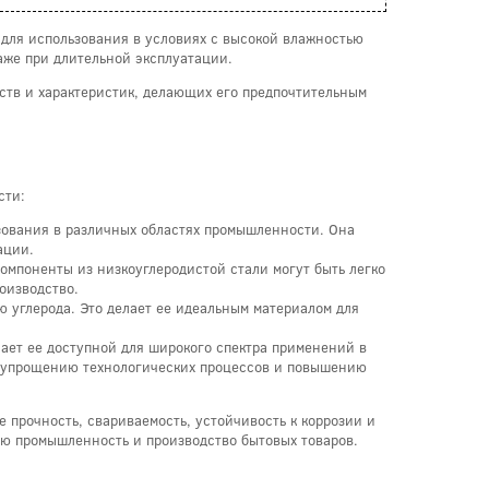
 для использования в условиях с высокой влажностью
даже при длительной эксплуатации.
ств и характеристик, делающих его предпочтительным
сти:
ьзования в различных областях промышленности. Она
ации.
компоненты из низкоуглеродистой стали могут быть легко
оизводство.
 углерода. Это делает ее идеальным материалом для
лает ее доступной для широкого спектра применений в
ря упрощению технологических процессов и повышению
 прочность, свариваемость, устойчивость к коррозии и
ую промышленность и производство бытовых товаров.