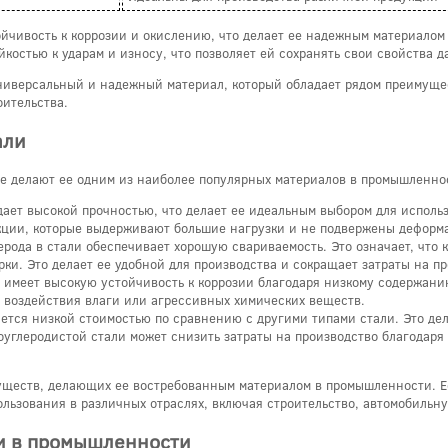
ойчивость к коррозии и окислению, что делает ее надежным материалом
йкостью к ударам и износу, что позволяет ей сохранять свои свойства 
универсальный и надежный материал, который обладает рядом преимуще
ительства.
али
ые делают ее одним из наиболее популярных материалов в промышленно
дает высокой прочностью, что делает ее идеальным выбором для испол
кции, которые выдерживают большие нагрузки и не подвержены деформ
рода в стали обеспечивает хорошую свариваемость. Это означает, что 
ки. Это делает ее удобной для производства и сокращает затраты на пр
 имеет высокую устойчивость к коррозии благодаря низкому содержанию
ь воздействия влаги или агрессивных химических веществ.
ется низкой стоимостью по сравнению с другими типами стали. Это де
оуглеродистой стали может снизить затраты на производство благода
уществ, делающих ее востребованным материалом в промышленности. Ее
ользования в различных отраслях, включая строительство, автомобильн
и в промышленности