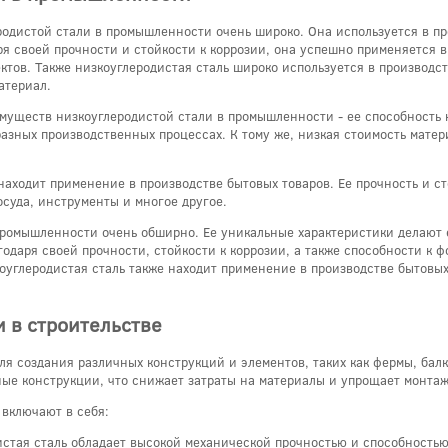
одистой стали в промышленности очень широко. Она используется в пр
я своей прочности и стойкости к коррозии, она успешно применяется в
тов. Также низкоуглеродистая сталь широко используется в производст
атериал.
муществ низкоуглеродистой стали в промышленности - ее способность к
разных производственных процессах. К тому же, низкая стоимость матер
 находит применение в производстве бытовых товаров. Ее прочность и с
осуда, инструменты и многое другое.
промышленности очень обширно. Ее уникальные характеристики делают 
одаря своей прочности, стойкости к коррозии, а также способности к 
углеродистая сталь также находит применение в производстве бытовых 
 в строительстве
для создания различных конструкций и элементов, таких как фермы, бал
ные конструкции, что снижает затраты на материалы и упрощает монтаж
 включают в себя:
истая сталь обладает высокой механической прочностью и способностью