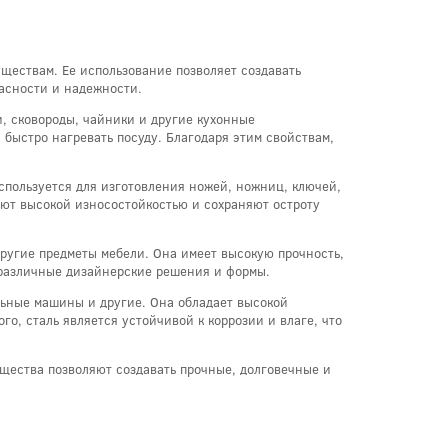
ществам. Ее использование позволяет создавать
пасности и надежности.
и, сковороды, чайники и другие кухонные
 быстро нагревать посуду. Благодаря этим свойствам,
спользуется для изготовления ножей, ножниц, ключей,
ают высокой износостойкостью и сохраняют остроту
другие предметы мебели. Она имеет высокую прочность,
ь различные дизайнерские решения и формы.
льные машины и другие. Она обладает высокой
о, сталь является устойчивой к коррозии и влаге, что
ущества позволяют создавать прочные, долговечные и