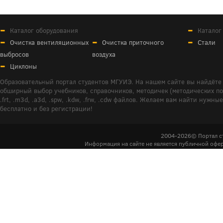
Каталог оборудования
Каталог
Очистка вентиляционных
Очистка приточного
Стали
выбросов
воздуха
Циклоны
Образовательный портал студентов МГУИЭ. На нашем сайте вы найдёте 
обширный выбор учебников, справочников, методичек (методических пособ
.frt, .m3d, .a3d, .spw, .kdw, .frw, .cdw файлов. Желаем вам найти ну
бесплатно и без регистрации!
2004-2026© Портал с
Информация на сайте не является публичной офер