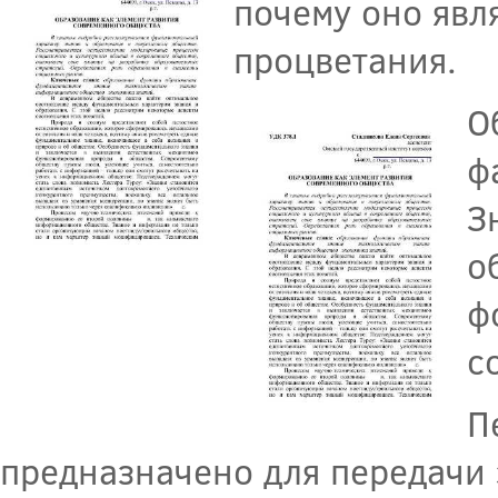
почему оно явл
процветания.
О
ф
З
о
ф
с
П
предназначено для передачи