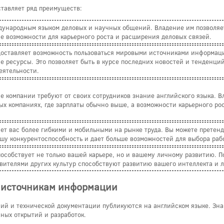
тавляет ряд преимуществ:
дународным языком деловых и научных общений. Владение им позволяет
е возможности для карьерного роста и расширения деловых связей.
доставляет возможность пользоваться мировыми источниками информаци
е ресурсы. Это позволяет быть в курсе последних новостей и тенденци
еятельности.
 компании требуют от своих сотрудников знание английского языка. В
ых компаниях, где зарплаты обычно выше, а возможности карьерного рос
ет вас более гибкими и мобильными на рынке труда. Вы можете претендо
ашу конкурентоспособность и дает больше возможностей для выбора раб
пособствует не только вашей карьере, но и вашему личному развитию. 
вителями других культур способствуют развитию вашего интеллекта и 
м источникам информации
ий и технической документации публикуются на английском языке. Знан
ных открытий и разработок.