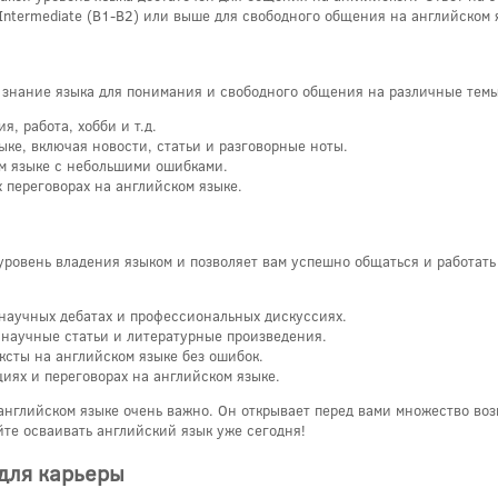
Intermediate (B1-B2) или выше для свободного общения на английском 
е знание языка для понимания и свободного общения на различные темы
, работа, хобби и т.д.
ыке, включая новости, статьи и разговорные ноты.
ом языке с небольшими ошибками.
х переговорах на английском языке.
уровень владения языком и позволяет вам успешно общаться и работать
 научных дебатах и профессиональных дискуссиях.
 научные статьи и литературные произведения.
ксты на английском языке без ошибок.
циях и переговорах на английском языке.
 английском языке очень важно. Он открывает перед вами множество во
йте осваивать английский язык уже сегодня!
для карьеры