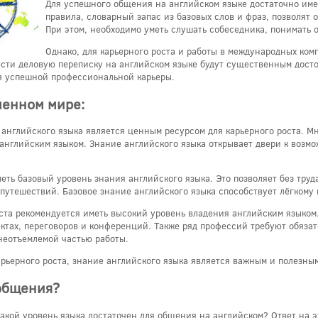
Для успешного общения на английском языке достаточно име
правила, словарный запас из базовых слов и фраз, позволят
При этом, необходимо уметь слушать собеседника, понимать 
Однако, для карьерного роста и работы в международных ком
ти деловую переписку на английском языке будут существенным досто
я успешной профессиональной карьеры.
менном мире:
 английского языка является ценным ресурсом для карьерного роста.
 английским языком. Знание английского языка открывает двери к возм
ь базовый уровень знания английского языка. Это позволяет без труда 
 путешествий. Базовое знание английского языка способствует лёгкому
оста рекомендуется иметь высокий уровень владения английским языком
тах, переговоров и конференций. Также ряд профессий требуют обязате
неотъемлемой частью работы.
арьерного роста, знание английского языка является важным и полезны
 общения?
 Какой уровень языка достаточен для общения на английском? Ответ на 