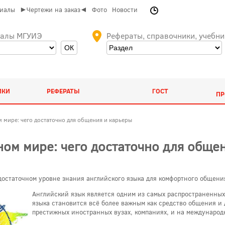
риалы
►Чертежи на заказ◄
Фото
Новости
иалы МГУИЭ
Рефераты, справочники, учебни
ИКИ
РЕФЕРАТЫ
ГОСТ
ПР
 мире: чего достаточно для общения и карьеры
ном мире: чего достаточно для обще
 достаточном уровне знания английского языка для комфортного общени
Английский язык является одним из самых распространенных
языка становится всё более важным как средство общения и 
престижных иностранных вузах, компаниях, и на международ