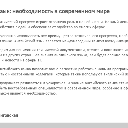
язык: необходимость в современном мире
хнический прогресс играет огромную роль в нашей жизни. Каждый день
ействия людей и обеспечивают удобство во многих сферах.
ы успешно использовать все преимущества технического прогресса, нео
 языке. Английский язык является международным языком коммуникаци
одим для понимания технической документации, чтения и понимания и
 из других стран. Без знания английского языка, вам будет сложно ра
 и новости из сферы IT.
английского языка позволит вам с легкостью работать с новыми програм
ть с иностранными коллегами, которые также используют английский яз
продолжает развиваться и ускоряться, и знание английского языка стан
 быть востребованным специалистом в современном мире, особенно в сф
зыком является необходимостью.
ниговская