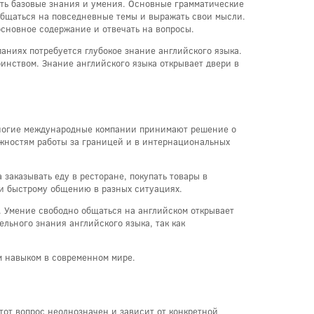
ть базовые знания и умения. Основные грамматические
 общаться на повседневные темы и выражать свои мысли.
основное содержание и отвечать на вопросы.
паниях потребуется глубокое знание английского языка.
инством. Знание английского языка открывает двери в
 Многие международные компании принимают решение о
ожностям работы за границей и в интернациональных
заказывать еду в ресторане, покупать товары в
 и быстрому общению в разных ситуациях.
. Умение свободно общаться на английском открывает
льного знания английского языка, так как
м навыком в современном мире.
этот вопрос неоднозначен и зависит от конкретной