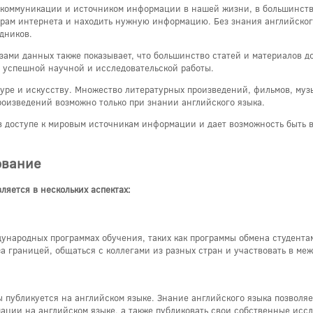
м коммуникации и источником информации в нашей жизни, в большинств
орам интернета и находить нужную информацию. Без знания английског
дников.
ами данных также показывает, что большинство статей и материалов до
 успешной научной и исследовательской работы.
туре и искусству. Множество литературных произведений, фильмов, муз
роизведений возможно только при знании английского языка.
в доступе к мировым источникам информации и дает возможность быть 
ование
ляется в нескольких аспектах:
ународных программах обучения, таких как программы обмена студент
за границей, общаться с коллегами из разных стран и участвовать в ме
 публикуется на английском языке. Знание английского языка позволяе
ации на английском языке, а также публиковать свои собственные исс