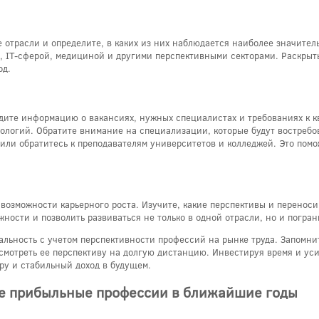
е отрасли и определите, в каких из них наблюдается наиболее значите
 IT-сферой, медициной и другими перспективными секторами. Раскрыть
од.
йдите информацию о вакансиях, нужных специалистах и требованиях к 
логий. Обратите внимание на специализации, которые будут востребов
или обратитесь к преподавателям университетов и колледжей. Это пом
возможности карьерного роста. Изучите, какие перспективы и переноси
жности и позволить развиваться не только в одной отрасли, но и погра
льность с учетом перспективности профессий на рынке труда. Запомнит
мотреть ее перспективу на долгую дистанцию. Инвестируя время и ус
ру и стабильный доход в будущем.
ые прибыльные профессии в ближайшие годы