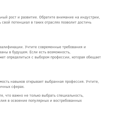
льный рост и развитие. Обратите внимание на индустрии,
 свой потенциал в таких отраслях позволит достичь
квалификации. Учтите современные требования и
аны в будущем. Если есть возможность,
ожет определиться с выбором профессии, которая обещает
мость навыков открывает выбранная профессия. Учтите,
ничных сферах.
е, что важно не только выбрать специальность,
илия в освоение популярных и востребованных