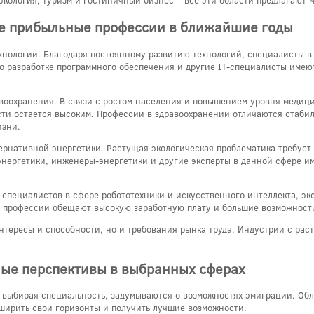
экология, туризм и гостиничный бизнес – все эти области предлагают
ые прибыльные профессии в ближайшие годы
нологии. Благодаря постоянному развитию технологий, специалисты в
о разработке программного обеспечения и другие IT-специалисты имею
воохранения. В связи с ростом населения и повышением уровня медиц
сти остается высоким. Профессии в здравоохранении отличаются стабил
изни.
ернативной энергетики. Растущая экологическая проблематика требует
энергетики, инженеры-энергетики и другие эксперты в данной сфере и
 специалистов в сфере робототехники и искусственного интеллекта, эк
 профессии обещают высокую заработную плату и большие возможности
интересы и способности, но и требования рынка труда. Индустрии с ра
ые перспективы в выбранных сферах
 выбирая специальность, задумываются о возможностях эмиграции. Об
ширить свои горизонты и получить лучшие возможности.