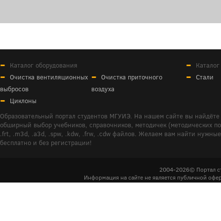
Каталог оборудования
Каталог
Очистка вентиляционных
Очистка приточного
Стали
выбросов
воздуха
Циклоны
Образовательный портал студентов МГУИЭ. На нашем сайте вы найдёте 
обширный выбор учебников, справочников, методичек (методических пособ
.frt, .m3d, .a3d, .spw, .kdw, .frw, .cdw файлов. Желаем вам найти ну
бесплатно и без регистрации!
2004-2026© Портал с
Информация на сайте не является публичной офер