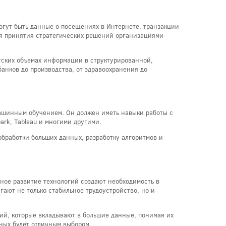
огут быть данные о посещениях в Интернете, транзакции
ля принятия стратегических решений организациями
нтских объемах информации в структурированной,
анков до производства, от здравоохранения до
ашинным обучением. Он должен иметь навыки работы с
rk, Tableau и многими другими.
бработки больших данных, разработку алгоритмов и
ное развитие технологий создают необходимость в
гают не только стабильное трудоустройство, но и
ций, которые вкладывают в большие данные, понимая их
нных будет отличным выбором.