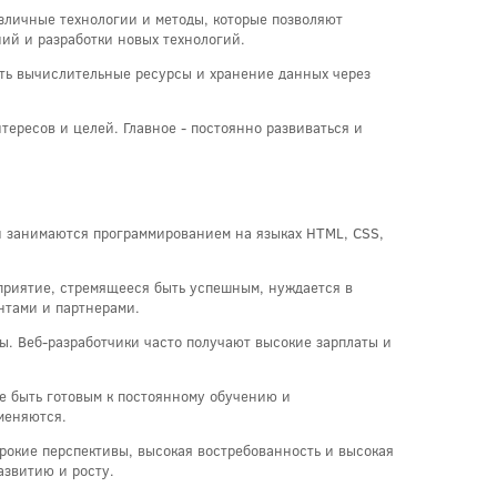
зличные технологии и методы, которые позволяют
ий и разработки новых технологий.
ать вычислительные ресурсы и хранение данных через
тересов и целей. Главное - постоянно развиваться и
ки занимаются программированием на языках HTML, CSS,
приятие, стремящееся быть успешным, нуждается в
нтами и партнерами.
ы. Веб-разработчики часто получают высокие зарплаты и
же быть готовым к постоянному обучению и
меняются.
ирокие перспективы, высокая востребованность и высокая
азвитию и росту.