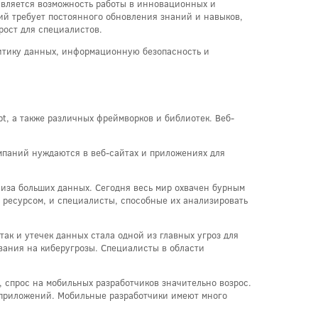
является возможность работы в инновационных и
ий требует постоянного обновления знаний и навыков,
рост для специалистов.
литику данных, информационную безопасность и
pt, а также различных фреймворков и библиотек. Веб-
омпаний нуждаются в веб-сайтах и приложениях для
лиза больших данных. Сегодня весь мир охвачен бурным
 ресурсом, и специалисты, способные их анализировать
ак и утечек данных стала одной из главных угроз для
вания на киберугрозы. Специалисты в области
 спрос на мобильных разработчиков значительно возрос.
ых приложений. Мобильные разработчики имеют много