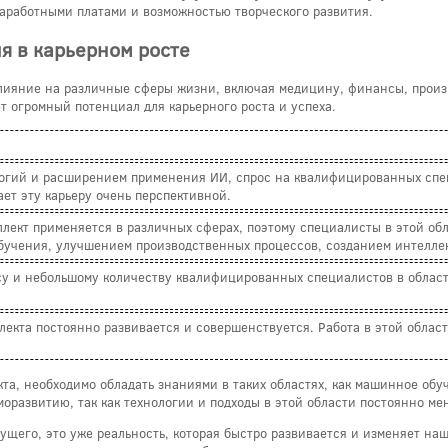
заработными платами и возможностью творческого развития.
я в карьерном росте
лияние на различные сферы жизни, включая медицину, финансы, произв
т огромный потенциал для карьерного роста и успеха.
логий и расширением применения ИИ, спрос на квалифицированных спец
ает эту карьеру очень перспективной.
лект применяется в различных сферах, поэтому специалисты в этой обл
бучения, улучшением производственных процессов, созданием интеллек
су и небольшому количеству квалифицированных специалистов в области
лекта постоянно развивается и совершенствуется. Работа в этой облас
кта, необходимо обладать знаниями в таких областях, как машинное об
моразвитию, так как технологии и подходы в этой области постоянно м
дущего, это уже реальность, которая быстро развивается и изменяет на