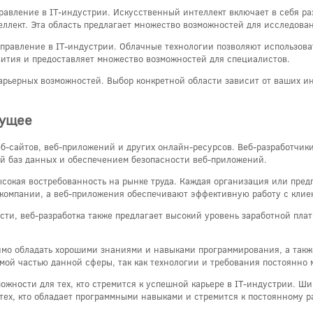
равление в IT-индустрии. Искусственный интеллект включает в себя ра
ллект. Эта область предлагает множество возможностей для исследован
аправление в IT-индустрии. Облачные технологии позволяют использов
вития и предоставляет множество возможностей для специалистов.
арьерных возможностей. Выбор конкретной области зависит от ваших ин
дущее
веб-сайтов, веб-приложений и других онлайн-ресурсов. Веб-разработчи
ей баз данных и обеспечением безопасности веб-приложений.
сокая востребованность на рынке труда. Каждая организация или пред
 компании, а веб-приложения обеспечивают эффективную работу с клие
ти, веб-разработка также предлагает высокий уровень заработной плат
димо обладать хорошими знаниями и навыками программирования, а так
мой частью данной сферы, так как технологии и требования постоянно 
можности для тех, кто стремится к успешной карьере в IT-индустрии. Ш
тех, кто обладает программными навыками и стремится к постоянному р