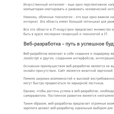
Искусственный интеллект - еще одно перспективное нап
компьютерам имитировать и развивать человеческий инте
Наконец, облачные технологии - это еще одно важное н
интернет. Эта область имеет большой потенциал для раз
Все эти области в IT-индустрии предлагают множество к
быть в курсе последних тенденций и технологий в IT.
Веб-разработка - путь в успешное бу
Веб-разработка включает в себя создание и поддержку 
JavaScript и других, созданием интерфейсов, интеграци
Основным преимуществом веб-разработки является ее вы
онлайн-присутствии. Сайт является визитной карточкой
Помимо широких возможностей и высокой востребованнос
могут быстро продвигаться по карьерной лестнице.
Однако, чтобы достичь успеха в веб-разработке, необхо
саморазвитию. Постоянное развитие является неотъемле
Таким образом, веб-разработка предлагает огромные воз
зарплата делают веб-разработку идеальным выбором для 