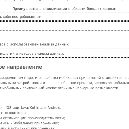
Преимущества специализации в области больших данных:
ть себя востребованным;
неса с использованием анализа данных;
хнологий и методов анализа данных.
ое направление
современном мире, и разработка мобильных приложений становится пер
бильными устройствами и проводят больше времени, используя мобильн
ки мобильных приложений имеют отличные карьерные возможности.
я iOS или Java/Kotlin для Android;
ьных платформ;
и оптимизации производительности;
ервисы к мобильным приложениям;
ации в мобильных приложениях.