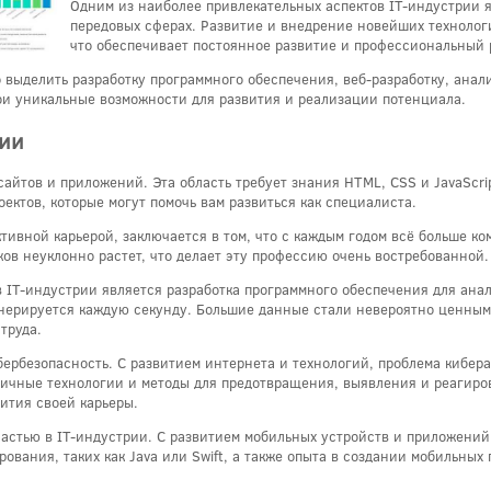
Одним из наиболее привлекательных аспектов IT-индустрии 
передовых сферах. Развитие и внедрение новейших технолог
что обеспечивает постоянное развитие и профессиональный 
 выделить разработку программного обеспечения, веб-разработку, ана
ои уникальные возможности для развития и реализации потенциала.
рии
сайтов и приложений. Эта область требует знания HTML, CSS и JavaScri
ектов, которые могут помочь вам развиться как специалиста.
ктивной карьерой, заключается в том, что с каждым годом всё больше к
ков неуклонно растет, что делает эту профессию очень востребованной.
в IT-индустрии является разработка программного обеспечения для ана
енерируется каждую секунду. Большие данные стали невероятно ценным
труда.
ербезопасность. С развитием интернета и технологий, проблема киберат
личные технологии и методы для предотвращения, выявления и реагиро
ития своей карьеры.
астью в IT-индустрии. С развитием мобильных устройств и приложений,
рования, таких как Java или Swift, а также опыта в создании мобильн