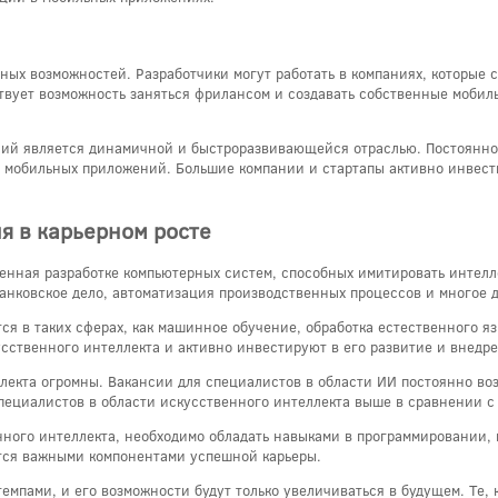
рных возможностей. Разработчики могут работать в компаниях, которые
твует возможность заняться фрилансом и создавать собственные моби
ний является динамичной и быстроразвивающейся отраслью. Постоянно
мобильных приложений. Большие компании и стартапы активно инвести
я в карьерном росте
енная разработке компьютерных систем, способных имитировать интелле
банковское дело, автоматизация производственных процессов и многое д
я в таких сферах, как машинное обучение, обработка естественного яз
сственного интеллекта и активно инвестируют в его развитие и внедре
екта огромны. Вакансии для специалистов в области ИИ постоянно воз
специалистов в области искусственного интеллекта выше в сравнении с
енного интеллекта, необходимо обладать навыками в программировании,
тся важными компонентами успешной карьеры.
мпами, и его возможности будут только увеличиваться в будущем. Те, к