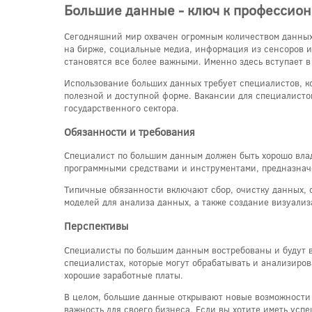
Большие данные - ключ к профессион
Сегодняшний мир охвачен огромным количеством данных,
на бирже, социальные медиа, информация из сенсоров и
становятся все более важными. Именно здесь вступает 
Использование больших данных требует специалистов, ко
полезной и доступной форме. Вакансии для специалистов
государственного сектора.
Обязанности и требования
Специалист по большим данным должен быть хорошо вла
программными средствами и инструментами, предназначе
Типичные обязанности включают сбор, очистку данных, 
моделей для анализа данных, а также создание визуализ
Перспективы
Специалисты по большим данным востребованы и будут в
специалистах, которые могут обрабатывать и анализиров
хорошие заработные платы.
В целом, большие данные открывают новые возможности д
важность для своего бизнеса. Если вы хотите иметь усп