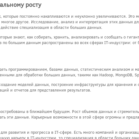
альному росту
 которые постоянно накапливаются и неуклонно увеличиваются. Это м
 многое другое. Исследование, анализ и интерпретация этих данных д
в действие специализация в области больших данных.
торые знают, как собирать, хранить, анализировать и сообщать о гига
 по большим данным распространены во всех сферах IT-индустрии: от б
деть программированием, базами данных, статистическим анализом и м
нными для обработки больших данных, такими как Hadoop, MongoDB, Spa
создание моделей данных, построение инфраструктуры для хранения и о
аций и отчетов для представления результатов.
остребованы в ближайшем будущем. Рост объемов данных и стремитель
ать эти данные. Карьерные возможности в этой сфере огромны и предла
ля развития и прогресса в IT-сфере. Есть много компаний и организа
ешную карьеру в IT-индустрии, то специализация в области больших да