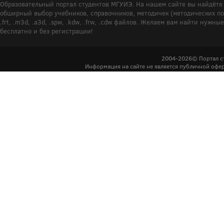
Образовательный портал студентов МГУИЭ. На нашем сайте вы найдёте 
обширный выбор учебников, справочников, методичек (методических пособ
.frt, .m3d, .a3d, .spw, .kdw, .frw, .cdw файлов. Желаем вам найти ну
бесплатно и без регистрации!
2004-2026© Портал с
Информация на сайте не является публичной офер