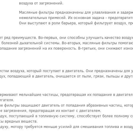
воздуха от загрязнений.
Масляные фильтры предназначены для улавливания и задерж
нежелательных примесей. Их основная задача - предотвратит
Они выступают в роли барьера, который фильтрует воздух, п
т ряд преимуществ. Во-первых, они способны улучшить качество воздух
 болезней дыхательной системы. Во-вторых, масляные фильтры помогаю
опадание загрязнений на их поверхность. В-третьих, они снижают изн
стки воздуха, который поступает в двигатель. Они предназначены для 
дух, попадающий в двигатель, очищается от пыли, грязи, пыльцы и друг
ерживают мельчайшие частицы, предотвращая их попадание в двигатель.
игателя.
е фильтры защищают двигатель от попадания абразивных частиц, кото
е загрязнения, предотвращая их контакт с двигателем.
дух, поступающий в топливную систему, способствует более полному с
сы вредных веществ.
духу, мотору требуется меньше усилий для смешивания топлива и возду