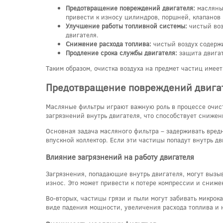
Предотвращение повреждений двигателя:
масляный
привести к износу цилиндров, поршней, клапанов 
Улучшение работы топливной системы:
чистый воз
двигателя.
Снижение расхода топлива:
чистый воздух содержи
Продление срока службы двигателя:
защита двигат
Таким образом, очистка воздуха на предмет частиц име
Предотвращение повреждений двига
Масляные фильтры играют важную роль в процессе очист
загрязнений внутрь двигателя, что способствует сниже
Основная задача масляного фильтра – задерживать вредн
впускной коллектор. Если эти частицы попадут внутрь д
Влияние загрязнений на работу двигателя
Загрязнения, попадающие внутрь двигателя, могут вызы
износ. Это может привести к потере компрессии и сниж
Во-вторых, частицы грязи и пыли могут забивать микрок
виде падения мощности, увеличения расхода топлива и 