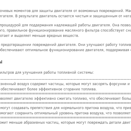
лючевых моментов для защиты двигателя от возможных повреждений. М
игателя. В результате двигатель остается чистым и защищенным от нег
процедурой для поддержания надлежащей работы двигателя. Она позво
этого, правильное функционирование масляного фильтра способствует с
ботает и выделяет меньше вредных веществ.
в предотвращении повреждений двигателя. Они улучшают работу топли
обеспечивают оптимальное функционирование двигателя, поддерживая е
ы
ильтров для улучшения работы топливной системы:
зненный воздух содержит частицы, которые могут засорять форсунки и
 обеспечивают более эффективное сгорание топлива.
зволяет двигателю эффективно сжигать топливо, что обеспечивает бол
огут создавать препятствия для нормального притока воздуха, что прив
огают сохранить оптимальный уровень притока воздуха, что позволяет 
ржит меньше абразивных частиц, которые могут повреждать детали дви