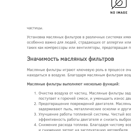
частицы.
Установка масляных фильтров в различных системах имее
особенно важно для людей, страдающих от аллергии или
таких как компрессоры или вентиляторы, предотвращая п
Значимость масляных фильтров
Масляные фильтры играют ключевую роль в процессе очи
находиться в воздухе. Благодаря масляным фильтрам воз
Масляные фильтры выполняют несколько функций:
Очистка воздуха от частиц. Масляные фильтры зад
поступает к горючей смеси, и уменьшить износ дв
Предотвращение повреждений двигателя. Масляны
задерживают пыль, металлические осколки и други
Улучшение работы топливной системы. Чистый воз
эффективность работы двигателя и снизить выбро
Снижение расхода топлива. Благодаря чистому воз
и снижению затрат на эксплуатацию автомобиля.