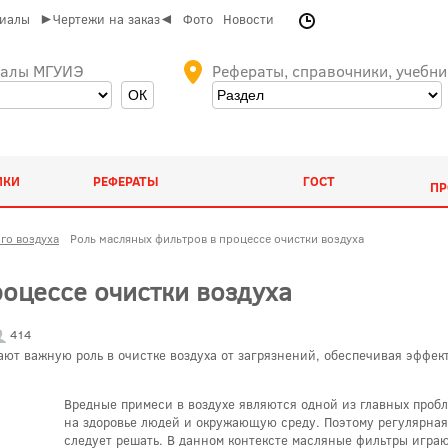
риалы
►Чертежи на заказ◄
Фото
Новости
иалы МГУИЭ
Рефераты, справочники, учебни
ИКИ
РЕФЕРАТЫ
ГОСТ
ПР
го воздуха
Роль масляных фильтров в процессе очистки воздуха
роцессе очистки воздуха
414
ют важную роль в очистке воздуха от загрязнений, обеспечивая эффек
Вредные примеси в воздухе являются одной из главных проб
на здоровье людей и окружающую среду. Поэтому регулярная 
следует решать. В данном контексте масляные фильтры игра