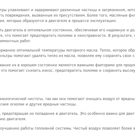
тры улавливают и задерживают различные частицы и загрязнения, котор
ать повреждения, вызванные их присутствием. Более того, масляные фи
я, которые образуются в двигателе в процессе эксплуатации.
ть двигатель в оптимальном состоянии, обеспечивая его надежную и д
 что помогает предотвратить поломки и неисправности. В результате, 
ремонтных работ.
ржанию оптимальной температуры моторного масла. Тепло, которое обра
ьтры помогают удалять тепло из масла, позволяя ему сохранять свои с
ржание их в хорошем состоянии являются важными факторами для продл
, что помогает снизить износ, предотвратить поломки и сохранить высо
ологической чистоты, так как они помогают очищать воздух от вредны
еские осколки и другие вредные частицы.
предотвращая их попадание в двигатель. Это особенно важно для двиг
ию двигателя.
 улучшению работы топливной системы. Чистый воздух позволяет более 