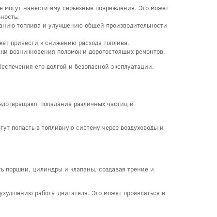
е могут нанести ему серьезные повреждения. Это может
ность.
ганию топлива и улучшению общей производительности
жет привести к снижению расхода топлива.
ски возникновения поломок и дорогостоящих ремонтов.
беспечения его долгой и безопасной эксплуатации.
редотвращают попадание различных частиц и
огут попасть в топливную систему через воздуховоды и
ть поршни, цилиндры и клапаны, создавая трение и
ухудшению работы двигателя. Это может проявляться в