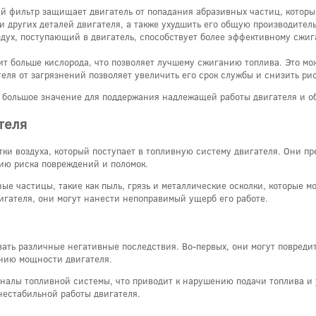
 фильтр защищает двигатель от попадания абразивных частиц, которы
и других деталей двигателя, а также ухудшить его общую производитель
дух, поступающий в двигатель, способствует более эффективному сжи
т больше кислорода, что позволяет лучшему сжиганию топлива. Это мо
еля от загрязнений позволяет увеличить его срок службы и снизить ри
ет большое значение для поддержания надлежащей работы двигателя и о
теля
ки воздуха, который поступает в топливную систему двигателя. Они п
нию риска повреждений и поломок.
ые частицы, такие как пыль, грязь и металлические осколки, которые м
вигателя, они могут нанести непоправимый ущерб его работе.
вать различные негативные последствия. Во-первых, они могут повреди
ению мощности двигателя.
аналы топливной системы, что приводит к нарушению подачи топлива и 
нестабильной работы двигателя.