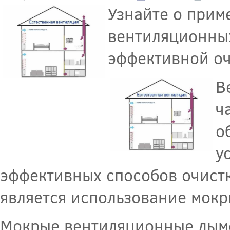
Узнайте о прим
вентиляционных
эффективной оч
В
ч
о
у
эффективных способов очист
является использование мок
Мокрые вентиляционные дымо