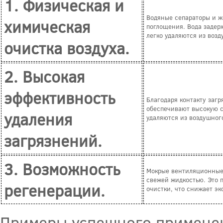
1. Физическая и
Водяные сепараторы и ж
химическая
поглощения. Вода задер
легко удаляются из возд
очистка воздуха.
2. Высокая
эффективность
Благодаря контакту заг
обеспечивают высокую с
удаления
удаляются из воздушног
загрязнений.
3. Возможность
Мокрые вентиляционные 
свежей жидкостью. Это 
регенерации.
очистки, что снижает э
Примеры успешного примене