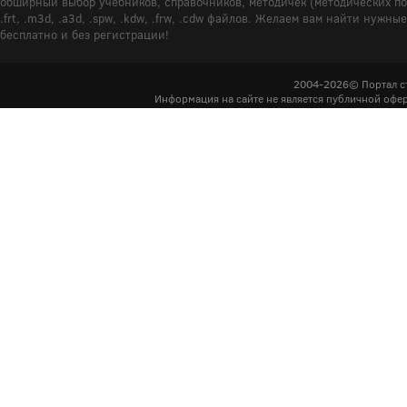
обширный выбор учебников, справочников, методичек (методических пособ
.frt, .m3d, .a3d, .spw, .kdw, .frw, .cdw файлов. Желаем вам найти ну
бесплатно и без регистрации!
2004-2026© Портал с
Информация на сайте не является публичной офер