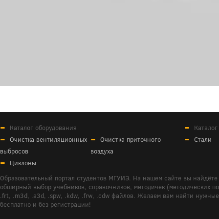
Каталог оборудования
Каталог
Очистка вентиляционных
Очистка приточного
Стали
выбросов
воздуха
Циклоны
Образовательный портал студентов МГУИЭ. На нашем сайте вы найдёте 
обширный выбор учебников, справочников, методичек (методических пособ
.frt, .m3d, .a3d, .spw, .kdw, .frw, .cdw файлов. Желаем вам найти ну
бесплатно и без регистрации!