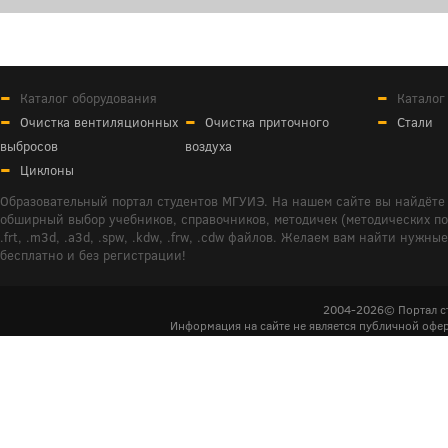
Каталог оборудования
Каталог
Очистка вентиляционных
Очистка приточного
Стали
выбросов
воздуха
Циклоны
Образовательный портал студентов МГУИЭ. На нашем сайте вы найдёте 
обширный выбор учебников, справочников, методичек (методических пособ
.frt, .m3d, .a3d, .spw, .kdw, .frw, .cdw файлов. Желаем вам найти ну
бесплатно и без регистрации!
2004-2026© Портал с
Информация на сайте не является публичной офер