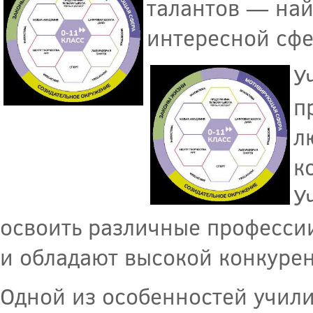
талантов — най
интересной сфе
У
п
л
к
У
освоить различные професси
и обладают высокой конкуре
Одной из особенностей учили