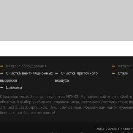
Каталог оборудования
Каталог
Очистка вентиляционных
Очистка приточного
Стали
выбросов
воздуха
Циклоны
Образовательный портал студентов МГУИЭ. На нашем сайте вы найдёте 
обширный выбор учебников, справочников, методичек (методических пособ
.frt, .m3d, .a3d, .spw, .kdw, .frw, .cdw файлов. Желаем вам найти ну
бесплатно и без регистрации!
2004-2026© Портал с