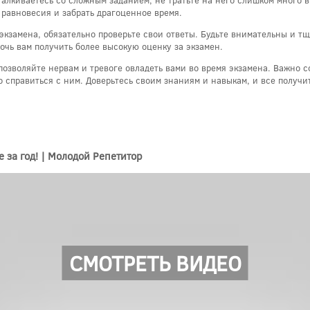
алкиваетесь со сложным заданием, не тратьте на него слишком много 
 равновесия и забрать драгоценное время.
 экзамена, обязательно проверьте свои ответы. Будьте внимательны и т
очь вам получить более высокую оценку за экзамен.
озволяйте нервам и тревоге овладеть вами во время экзамена. Важно с
о справиться с ним. Доверьтесь своим знаниям и навыкам, и все получи
 за год! | Молодой Репетитор
СМОТРЕТЬ ВИДЕО