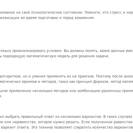
имание на свое психологическое состояние. Помните, что стресс и нер
релаксации во время подготовки и перед экзаменом.
ательно проанализировать условие. Вы должны понять, какие данные ва
ть подходящую математическую модель для решения задачи.
 алгоритмов, но и умение применять их на практике. Поэтому после ан
атических приемов и методов, таких как принцип Дирихле, метод матем
ьное применение нескольких методов или комбинацию различных приемо
я.
но выбрать правильный ответ из нескольких вариантов. В таких случаях
ние или неравенство, которое нужно решить. Если полученное равенств
 вариант ответа. Эта техника позволяет сократить количество вариантов