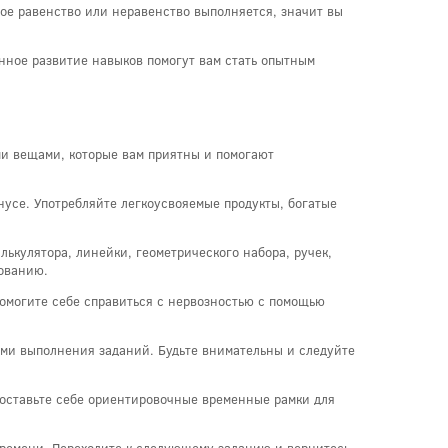
ное равенство или неравенство выполняется, значит вы
янное развитие навыков помогут вам стать опытным
ми вещами, которые вам приятны и помогают
нусе. Употребляйте легкоусвояемые продукты, богатые
лькулятора, линейки, геометрического набора, ручек,
зованию.
Помогите себе справиться с нервозностью с помощью
ами выполнения заданий. Будьте внимательны и следуйте
Поставьте себе ориентировочные временные рамки для