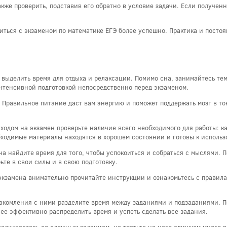
кже проверить, подставив его обратно в условие задачи. Если получен
иться с экзаменом по математике ЕГЭ более успешно. Практика и посто
выделить время для отдыха и релаксации. Помимо сна, занимайтесь те
интенсивной подготовкой непосредственно перед экзаменом.
 Правильное питание даст вам энергию и поможет поддержать мозг в то
ходом на экзамен проверьте наличие всего необходимого для работы: ка
еобходимые материалы находятся в хорошем состоянии и готовы к исполь
а найдите время для того, чтобы успокоиться и собраться с мыслями. 
те в свои силы и в свою подготовку.
кзамена внимательно прочитайте инструкции и ознакомьтесь с правил
акомления с ними разделите время между заданиями и подзаданиями. 
ее эффективно распределить время и успеть сделать все задания.