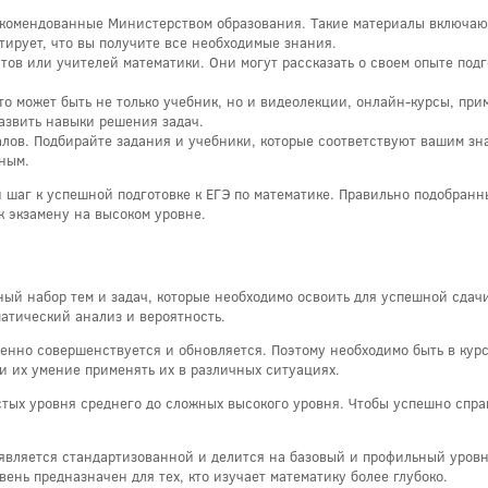
комендованные Министерством образования. Такие материалы включают 
тирует, что вы получите все необходимые знания.
тов или учителей математики. Они могут рассказать о своем опыте под
о может быть не только учебник, но и видеолекции, онлайн-курсы, при
азвить навыки решения задач.
лов. Подбирайте задания и учебники, которые соответствуют вашим зн
жным.
 шаг к успешной подготовке к ЕГЭ по математике. Правильно подобранн
к экзамену на высоком уровне.
ый набор тем и задач, которые необходимо освоить для успешной сдач
матический анализ и вероятность.
пенно совершенствуется и обновляется. Поэтому необходимо быть в курс
 и их умение применять их в различных ситуациях.
стых уровня среднего до сложных высокого уровня. Чтобы успешно спра
е является стандартизованной и делится на базовый и профильный уров
ень предназначен для тех, кто изучает математику более глубоко.