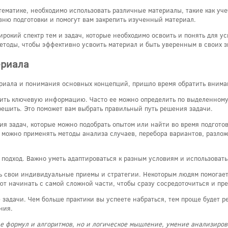
тематике, необходимо использовать различные материалы, такие как уч
вню подготовки и помогут вам закрепить изученный материал.
широкий спектр тем и задач, которые необходимо освоить и понять для 
етоды, чтобы эффективно усвоить материал и быть уверенным в своих з
ериала
ериала и понимания основных концепций, пришло время обратить внима
лить ключевую информацию. Часто ее можно определить по выделенному
решить. Это поможет вам выбрать правильный путь решения задачи.
ия задач, которые можно подобрать опытом или найти во время подгото
, можно применять методы анализа случаев, перебора вариантов, разло
 подход. Важно уметь адаптироваться к разным условиям и использовать
ь свои индивидуальные приемы и стратегии. Некоторым людям помогает 
т начинать с самой сложной части, чтобы сразу сосредоточиться и пр
задачи. Чем больше практики вы успеете набраться, тем проще будет р
ния.
ние формул и алгоритмов, но и логическое мышление, умение анализиро