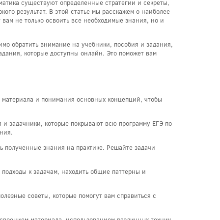
ематика существуют определенные стратегии и секреты,
окого результат. В этой статье мы расскажем о наиболее
 вам не только освоить все необходимые знания, но и
имо обратить внимание на учебники, пособия и задания,
задания, которые доступны онлайн. Это поможет вам
я материала и понимания основных концепций, чтобы
 и задачники, которые покрывают всю программу ЕГЭ по
ния.
ь полученные знания на практике. Решайте задачи
 подходы к задачам, находить общие паттерны и
олезные советы, которые помогут вам справиться с
усвоением материала, использованием различных техник