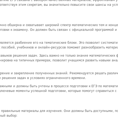
ответствуя этим секретам, вы значительно повысите свои шансы на ус
точно обширна и охватывает широкий спектр математических тем и кон
товки к экзамену. Он должен быть связан с официальной программой и
вляется разбиение его на тематические блоки. Это позволит системати
 пособий, учебников и онлайн-ресурсов поможет разнообразить матери
навыков решения задач. Здесь важно не только знание математических ф
енировка на типичных примерах, позволит учащимся развить навыки ана
орение и закрепление полученных знаний. Рекомендуется решать разли
и решения задач в условиях ограниченного времени.
жными и должны быть учтены в процессе подготовки к ЕГЭ по математи
ключевые моменты успешной подготовки, которые помогут справиться с 
ь правильные материалы для изучения. Они должны быть доступными, п
ьный выбор: