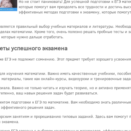
Но не стоит паниковать! Для успешной подготовки к ЕГЭ мат
которые помогут вам преодолеть все трудности и достичь выс
эффективных методах подготовки к экзамену, которые помогут
является правильный выбор учебных материалов и литературы. Необход
зделах математики. Кроме того, очень полезно решать пробные тесты и 
, которые нужно дальше отработать.
реты успешного экзамена
ике ЕГЭ не подлежит сомнению. Этот предмет требует хорошего усвоени
для изучения математики. Важно иметь качественные учебники, пособия
 материалы, такие как онлайн-курсы, видеоуроки и тренировочные зада
ала. Важно не только читать и изучать теорию, но и активно применят
тепенно, ваш навык решения задач будет развиваться.
том подготовки к ЕГЭ по математике. Вам необходимо знать различные
 эффективного решения задач.
орским занятиям и прорешиванию типовых заданий. Здесь вам помогут п
 экзамена.
ематике ЕГЭ связана с выбором качественных материалов, эффективным 