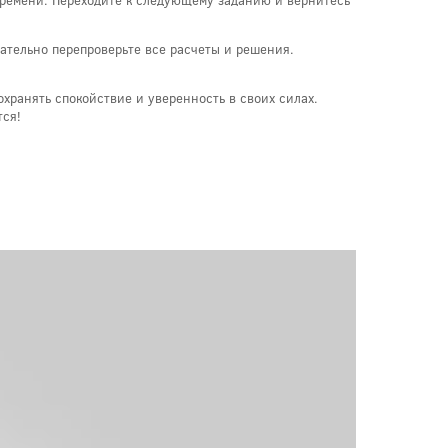
времени. Переходите к следующему заданию и вернитесь
щательно перепроверьте все расчеты и решения.
охранять спокойствие и уверенность в своих силах.
тся!