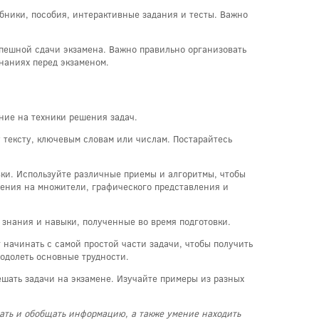
ебники, пособия, интерактивные задания и тесты. Важно
успешной сдачи экзамена. Важно правильно организовать
наниях перед экзаменом.
ние на техники решения задач.
 тексту, ключевым словам или числам. Постарайтесь
вки. Используйте различные приемы и алгоритмы, чтобы
жения на множители, графического представления и
 знания и навыки, полученные во время подготовки.
начинать с самой простой части задачи, чтобы получить
еодолеть основные трудности.
ешать задачи на экзамене. Изучайте примеры из разных
вать и обобщать информацию, а также умение находить