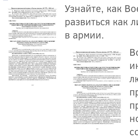
Узнайте, как В
развиться как 
в армии.
В
и
л
п
п
н
с