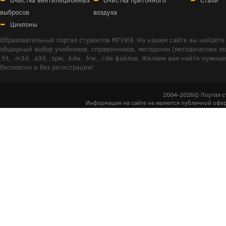
выбросов
воздуха
Циклоны
Образовательный портал студентов МГУИЭ. На нашем сайте вы найдёте 
обширный выбор учебников, справочников, методичек (методических пособ
.frt, .m3d, .a3d, .spw, .kdw, .frw, .cdw файлов. Желаем вам найти ну
бесплатно и без регистрации!
2004-2026© Портал с
Информация на сайте не является публичной офер