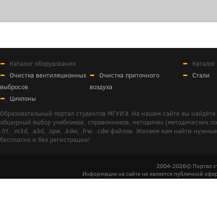
Каталог оборудования
Каталог
Очистка вентиляционных
Очистка приточного
Стали
выбросов
воздуха
Циклоны
Образовательный портал студентов МГУИЭ. На нашем сайте вы найдёте 
обширный выбор учебников, справочников, методичек (методических пособ
.frt, .m3d, .a3d, .spw, .kdw, .frw, .cdw файлов. Желаем вам найти ну
бесплатно и без регистрации!
2004-2026© Портал с
Информация на сайте не является публичной офер