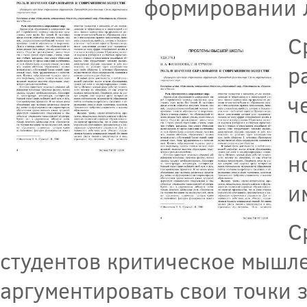
формировании л
С
р
ч
п
н
и
С
студентов критическое мышле
аргументировать свои точки 