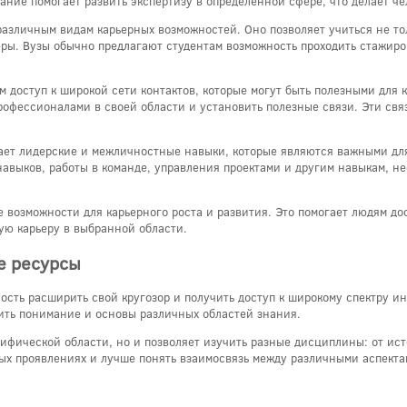
ание помогает развить экспертизу в определенной сфере, что делает ч
различным видам карьерных возможностей. Оно позволяет учиться не то
ы. Вузы обычно предлагают студентам возможность проходить стажировк
м доступ к широкой сети контактов, которые могут быть полезными для 
рофессионалами в своей области и установить полезные связи. Эти связ
вает лидерские и межличностные навыки, которые являются важными дл
авыков, работы в команде, управления проектами и другим навыкам, н
 возможности для карьерного роста и развития. Это помогает людям д
ую карьеру в выбранной области.
е ресурсы
сть расширить свой кругозор и получить доступ к широкому спектру 
ить понимание и основы различных областей знания.
ифической области, но и позволяет изучить разные дисциплины: от ист
ных проявлениях и лучше понять взаимосвязь между различными аспекта