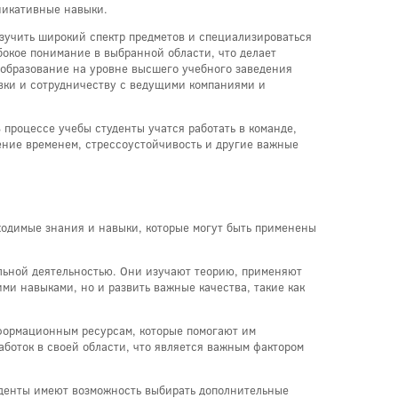
никативные навыки.
зучить широкий спектр предметов и специализироваться
убокое понимание в выбранной области, что делает
 образование на уровне высшего учебного заведения
вки и сотрудничеству с ведущими компаниями и
процессе учебы студенты учатся работать в команде,
ение временем, стрессоустойчивость и другие важные
ходимые знания и навыки, которые могут быть применены
льной деятельностью. Они изучают теорию, применяют
ими навыками, но и развить важные качества, такие как
нформационным ресурсам, которые помогают им
аботок в своей области, что является важным фактором
денты имеют возможность выбирать дополнительные