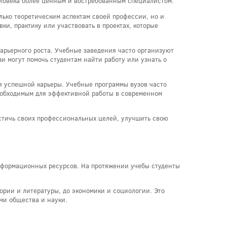
еловека более ценным и востребованным специалистом.
лько теоретическим аспектам своей профессии, но и
и, практику или участвовать в проектах, которые
карьерного роста. Учебные заведения часто организуют
и могут помочь студентам найти работу или узнать о
я успешной карьеры. Учебные программы вузов часто
еобходимым для эффективной работы в современном
остичь своих профессиональных целей, улучшить свою
информационных ресурсов. На протяжении учебы студенты
ории и литературы, до экономики и социологии. Это
ми общества и науки.