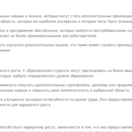
льные навыки и знания, которые могут стать дополнительным преимуще
области, которые им наиболее интересны и которые могут быть полезны
ии и программное обеспечение, которые являются востребованными на р
елает их более привлекательными для работодателей.
сть изучения дополнительных языков, что также может служить преиму
анами.
рного роста. С образованием студенты могут претендовать на более к
которые требуют определенного уровня образования.
озможность получить дополнительные сертификаты, дипломы или продолж
тельные навыки и повысить свою компетентность в выбранной области.
 в улучшении конкурентоспособности на рынке труда. Оно предоставляе
ости для карьерного роста.
пособствует карьерному росту, заключается в том, что оно предоставл