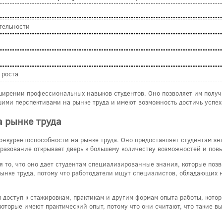
тельности
 роста
ширении профессиональных навыков студентов. Оно позволяет им получи
ими перспективами на рынке труда и имеют возможность достичь успеха
 рынке труда
нкурентоспособности на рынке труда. Оно предоставляет студентам зн
разование открывает дверь к большему количеству возможностей и по
то, что оно дает студентам специализированные знания, которые позво
рынке труда, потому что работодатели ищут специалистов, обладающих 
м доступ к стажировкам, практикам и другим формам опыта работы, кот
оторые имеют практический опыт, потому что они считают, что такие вы