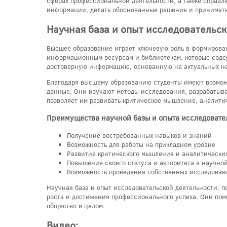
сферах профессиональной деятельности, а также справля
информации, делать обоснованные решения и принимат
Научная база и опыт исследовательс
Высшее образование играет ключевую роль в формирова
информационным ресурсам и библиотекам, которые содер
достоверную информацию, основанную на актуальных на
Благодаря высшему образованию студенты имеют возможн
данные. Они изучают методы исследования, разрабатыва
позволяет им развивать критическое мышление, аналити
Преимущества научной базы и опыта исследовате
Получение востребованных навыков и знаний
Возможность для работы на прикладном уровне
Развитие критического мышления и аналитически
Повышение своего статуса и авторитета в научно
Возможность проведения собственных исследован
Научная база и опыт исследовательской деятельности, 
роста и достижения профессионального успеха. Они пом
общество в целом.
Видео: