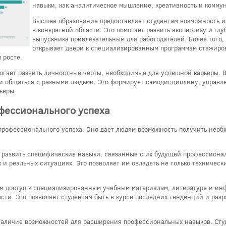
навыки, как аналитическое мышление, креативность и комму
Высшее образование предоставляет студентам возможность и
в конкретной области. Это помогает развить экспертизу и гл
выпускника привлекательным для работодателей. Более того,
открывает двери к специализированным программам стажиро
 росте.
гает развить личностные черты, необходимые для успешной карьеры. В 
и общаться с разными людьми. Это формирует самодисциплину, управл
ьеры.
фессионального успеха
рофессионального успеха. Оно дает людям возможность получить необ
м развить специфические навыки, связанные с их будущей профессиона
и реальных ситуациях. Это позволяет им овладеть не только техническ
ам доступ к специализированным учебным материалам, литературе и и
ти. Это позволяет студентам быть в курсе последних тенденций и разр
наличие возможностей для расширения профессиональных навыков. Сту