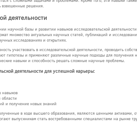
ться с сложными задачами и проблемами. Кроме того, эти навыки также
ь взвешенные решения.
кой деятельности
нии научной базы и развитии навыков исследовательской деятельности
жат множество актуальных научных статей, публикаций и исследований
учных исследованиях и открытиях.
ость участвовать в исследовательской деятельности, проводить собс
ют гипотезы и применяют различные научные подходы для получения но
ческие навыки и способность решать сложные научные проблемы.
льской деятельности для успешной карьеры:
х навыков
й области
ий и получение новых знаний
полученные в ходе высшего образования, являются ценными активами,
огают выпускникам стать востребованными специалистами на рынке тру