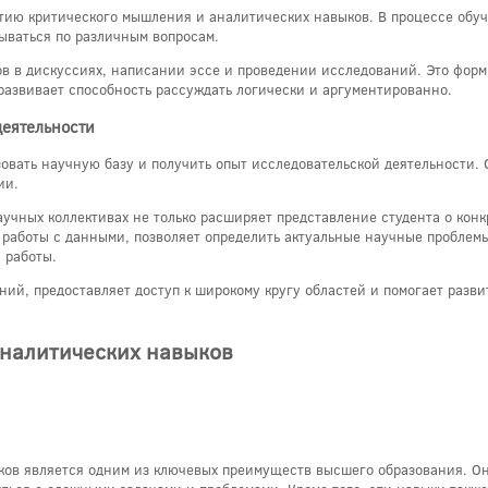
тию критического мышления и аналитических навыков. В процессе обу
ываться по различным вопросам.
ов в дискуссиях, написании эссе и проведении исследований. Это форм
 развивает способность рассуждать логически и аргументированно.
деятельности
овать научную базу и получить опыт исследовательской деятельности. 
ии.
аучных коллективах не только расширяет представление студента о кон
 работы с данными, позволяет определить актуальные научные проблемы
 работы.
ний, предоставляет доступ к широкому кругу областей и помогает раз
аналитических навыков
ков является одним из ключевых преимуществ высшего образования. О