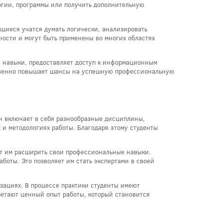
логии, программы или получить дополнительную
щиеся учатся думать логически, анализировать
сти и могут быть применены во многих областях
е навыки, предоставляет доступ к информационным
ственно повышает шансы на успешную профессиональную
н включает в себя разнообразные дисциплины,
и методологиях работы. Благодаря этому студенты
ют им расширить свои профессиональные навыки.
боты. Это позволяет им стать экспертами в своей
зациях. В процессе практики студенты имеют
ретают ценный опыт работы, который становится