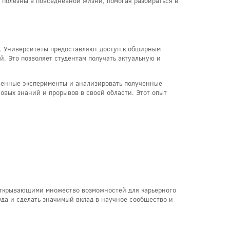
 полезны в повседневной жизни, помогая разбираться в
. Университеты предоставляют доступ к обширным
. Это позволяет студентам получать актуальную и
твенные эксперименты и анализировать полученные
вых знаний и прорывов в своей области. Этот опыт
 открывающими множество возможностей для карьерного
да и сделать значимый вклад в научное сообщество и