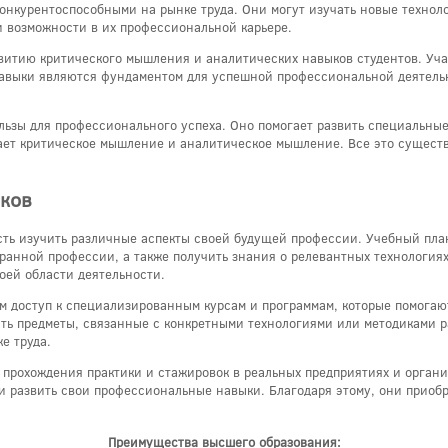
конкурентоспособными на рынке труда. Они могут изучать новые техно
и возможности в их профессиональной карьере.
звитию критического мышления и аналитических навыков студентов. Уча
выки являются фундаментом для успешной профессиональной деятельно
льзы для профессионального успеха. Оно помогает развить специальны
вает критическое мышление и аналитическое мышление. Все это суще
ков
ть изучить различные аспекты своей будущей профессии. Учебный пла
анной профессии, а также получить знания о релевантных технологиях 
оей области деятельности.
ам доступ к специализированным курсам и программам, которые помога
ать предметы, связанные с конкретными технологиями или методиками ра
е труда.
 прохождения практики и стажировок в реальных предприятиях и органи
и развить свои профессиональные навыки. Благодаря этому, они приоб
Преимущества высшего образования: