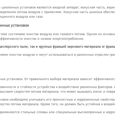
циклонных установок являются входной аппарат, конусная часть, верхн
ределения потока воздуха с примесями. Конусная часть циклона обеспеч
ищенного воздуха или газа.
нных установок
ими системами очистки воздуха или газового потока. Одним из основны
ффективности очистки и низкое энергопотребление.
исперсного пыли, так и крупных фракций зернового материала or фрак
емами очистки воздуха и могут использоваться в различных отраслях
ных установок. От правильного выбора материала зависит эффективност
овечности и стойкости устройства к воздействию различных факторов. 
 высоким скоростям потока материала, что может вызывать износ и повр
новок необходимо учитывать его прочностные и коррозионные свойства
остях потока материала. Кроме того, он должен быть устойчив к возде
 применяются стальные сплавы или специальные высокопрочные и корро