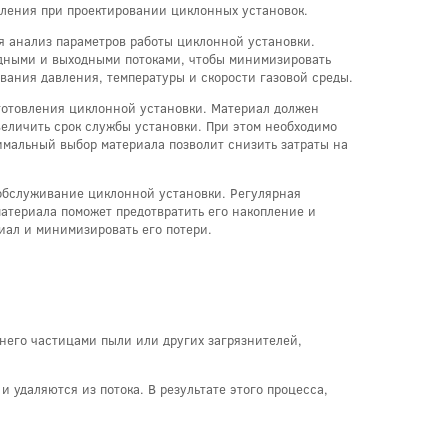
ления при проектировании циклонных установок.
 анализ параметров работы циклонной установки.
дными и выходными потоками, чтобы минимизировать
ования давления, температуры и скорости газовой среды.
готовления циклонной установки. Материал должен
величить срок службы установки. При этом необходимо
тимальный выбор материала позволит снизить затраты на
 обслуживание циклонной установки. Регулярная
материала поможет предотвратить его накопление и
иал и минимизировать его потери.
него частицами пыли или других загрязнителей,
удаляются из потока. В результате этого процесса,