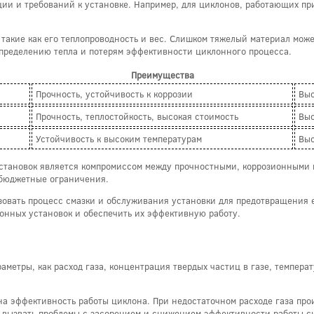
ии и требований к установке. Например, для циклонов, работающих при
такие как его теплопроводность и вес. Слишком тяжелый материал може
пределению тепла и потерям эффективности циклонного процесса.
Преимущества
Прочность, устойчивость к коррозии
Выс
Прочность, теплостойкость, высокая стоимость
Выс
Устойчивость к высоким температурам
Выс
установок является компромиссом между прочностными, коррозионными
е бюджетные ограничения.
зовать процесс смазки и обслуживания установки для предотвращения 
онных установок и обеспечить их эффективную работу.
метры, как расход газа, концентрация твердых частиц в газе, температ
на эффективность работы циклона. При недостаточном расходе газа про
т вызвать проблемы с засорением и снижением эффективности работы с