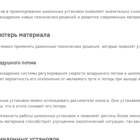
ов в проектировании циклонных установок позволяет значительно сниз
 внедрение новых технических решений и развитие современных матер
потерь материала
 можно применять различные технические решения, которые позволят у
здушного потока
внедрение системы регулирования скорости воздушного потока в циклон
т вероятность его отклонения от желаемого пути и потерь при выходе 
ных установок можно использовать рассекатели износа. Они устанавли
, что в итоге снижает его потери.
ивность работы циклонных установок и позволяет достичь более эконо
рь материала способствует улучшению экологической ситуации, так к
циклонных установок