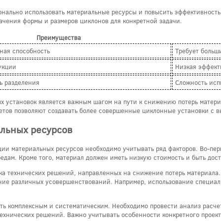
нально использовать материальные ресурсы и повысить эффективность 
чения формы и размеров циклонов для конкретной задачи.
Преимущества
ная способность
Требует больш
укции
Низкая эффект
ь разделения
Сложность исп
х установок является важным шагом на пути к снижению потерь матер
етов позволяют создавать более совершенные циклонные установки с в
льных ресурсов
и материальных ресурсов необходимо учитывать ряд факторов. Во-перв
дам. Кроме того, материал должен иметь низкую стоимость и быть дос
тка технических решений, направленных на снижение потерь материала.
ние различных усовершенствований. Например, использование специал
ть комплексным и систематическим. Необходимо провести анализ расче
технических решений. Важно учитывать особенности конкретного проек