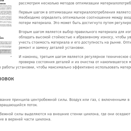
рассмотрим несколько методов оптимизации материалопотреб
Первым шагом в оптимизации материалопотребления является
Необходимо определить оптимальное соотношение между вхо
потери материала. Это может быть достигнуто путем регулир
Вторым шагом является выбор правильного материала для из
обладать высокой стойкостью к абразивному износу, чтобы у
учесть стоимость материала и его доступность на рынке. Оп
ремонт и замену деталей установки.
И наконец, третьим шагом является регулярное техническое
проверка состояния деталей и их очистка от накопившегося 
ы работы установки, чтобы максимально эффективно использовать матер
новок
вание принципа центробежной силы. Воздух или газ, с включенными в 
о вращающийся поток.
ежной силы выделяются на внешние стенки циклона, где они оседают и 
ие в верхней части циклона.