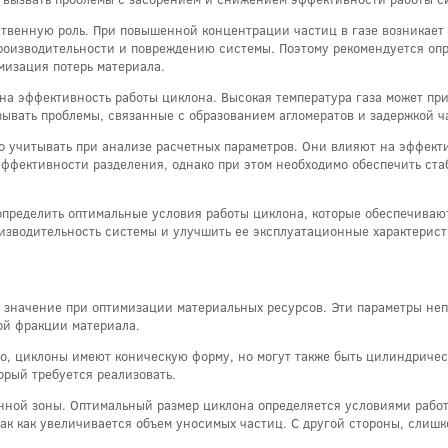
ственную роль. При повышенной концентрации частиц в газе возникает 
роизводительности и повреждению системы. Поэтому рекомендуется оп
мизация потерь материала.
 на эффективность работы циклона. Высокая температура газа может п
ывать проблемы, связанные с образованием агломератов и задержкой ч
о учитывать при анализе расчетных параметров. Они влияют на эффекти
эффективности разделения, однако при этом необходимо обеспечить ст
определить оптимальные условия работы циклона, которые обеспечиваю
оизводительность системы и улучшить ее эксплуатационные характерист
значение при оптимизации материальных ресурсов. Эти параметры неп
ой фракции материала.
ло, циклоны имеют коническую форму, но могут также быть цилиндриче
орый требуется реализовать.
нной зоны. Оптимальный размер циклона определяется условиями работ
ак как увеличивается объем уносимых частиц. С другой стороны, слишк