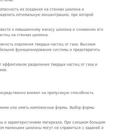
опасность их оседания на стенках циклона и
ределить оптимальную концентрацию, при которой
ривести к повышенному износу циклона и снижению его
астиц на стенках циклона.
вность отделения твердых частиц от газа. Высокое
абильное функционирование системы и предотвратить
т эффективное разделение твердых частиц от газа и
ики.
осредственно влияют на пропускную способность
скими или иметь комплексные формы. Выбор формы
ы и характеристиками материала. При слишком большом
ом маленькие циклоны могут не справиться с задачей и