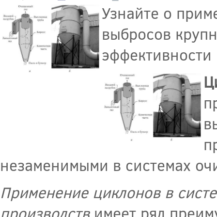
Узнайте о прим
выбросов круп
эффективности 
Ц
п
в
п
незаменимыми в системах очи
Применение циклонов в систе
производств
имеет ряд преим