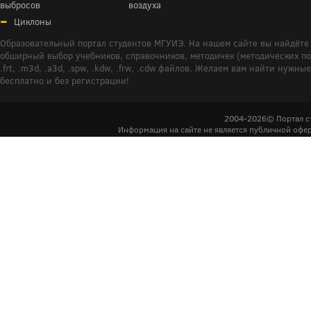
выбросов
воздуха
Циклоны
Образовательный портал студентов МГУИЭ. На нашем сайте вы найдёте 
обширный выбор учебников, справочников, методичек (методических пособ
.frt, .m3d, .a3d, .spw, .kdw, .frw, .cdw файлов. Желаем вам найти ну
бесплатно и без регистрации!
2004-2026© Портал с
Информация на сайте не является публичной офер